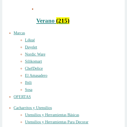
Verano
(215)
Marcas
Lékué
Dayelet
Nordic Ware
Silikomart
ChefDelice
El Amasadero
Ibili
Sosa
OFERTAS
Cacharritos y Utensilios
Utensilios y Herramientas Básicas
Utensilios y Herramientas Para Decorar