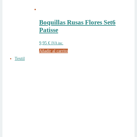
Boquillas Rusas Flores Set6
Patisse
9,95
€
IVA inc.
Añadir al carrito
Textil