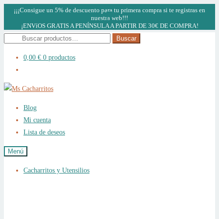
¡¡¡Consigue un 5% de descuento para tu primera compra si te registras en
nuestra web!!!
¡ENVíOS GRATIS A PENÍNSULA A PARTIR DE 30€ DE COMPRA!
Buscar
Buscar
por:
0,00
€
0 productos
Ir
Ir
a
al
Blog
la
contenido
Mi cuenta
navegación
Lista de deseos
Menú
Cacharritos y Utensilios