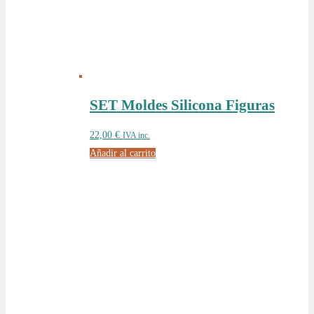
SET Moldes Silicona Figuras
22,00
€
IVA inc.
Añadir al carrito