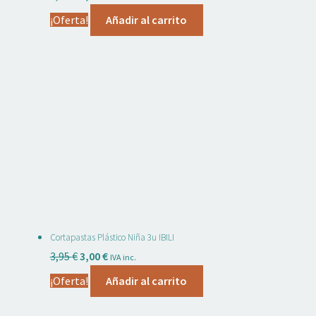
precio
precio
¡Oferta!
Añadir al carrito
original
actual
era:
es:
2,95 €.
2,35 €.
Cortapastas Plástico Niña 3u IBILI
El
El
3,95
€
3,00
€
IVA inc.
precio
precio
¡Oferta!
Añadir al carrito
original
actual
era:
es: