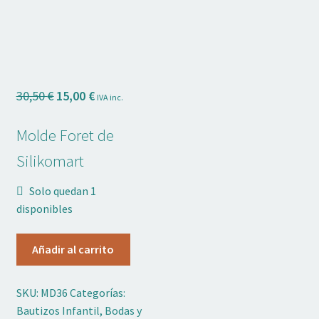
Adornos No Comestibles
Kits
Textil
El
El
30,50
€
15,00
€
IVA inc.
precio
precio
Temas
original
actual
Molde Foret de
era:
es:
Marcas
Silikomart
30,50 €.
15,00 €.
OFERTAS
Solo quedan 1
disponibles
Mi cuenta
Molde
Añadir al carrito
Silicona
Lista de deseos
Foret
SKU:
MD36
Categorías:
Blog de Repostería
Silikomart
Bautizos Infantil
,
Bodas y
cantidad