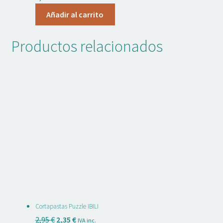
Añadir al carrito
Productos relacionados
Cortapastas Puzzle IBILI
El
El
2,95
€
2,35
€
IVA inc.