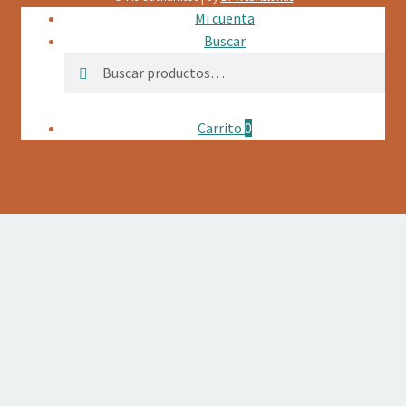
Mi cuenta
Buscar
Buscar
Buscar
por:
Carrito
0