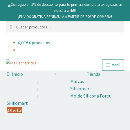
¡¡¡Consigue un 5% de descuento para tu primera compra si te registras en
nuestra web!!!
¡ENVíOS GRATIS A PENÍNSULA A PARTIR DE 30€ DE COMPRA!
Buscar
Buscar
por:
0,00
€
0 productos
Ir
Ir
Menú
a
al
Inicio
Tienda
la
contenido
Cacharritos y Utensilios
Marcas
navegación
Silikomart
Pan
Molde Silicona Foret
Silikomart
Ingredientes
¡Oferta!
Decoración comestible