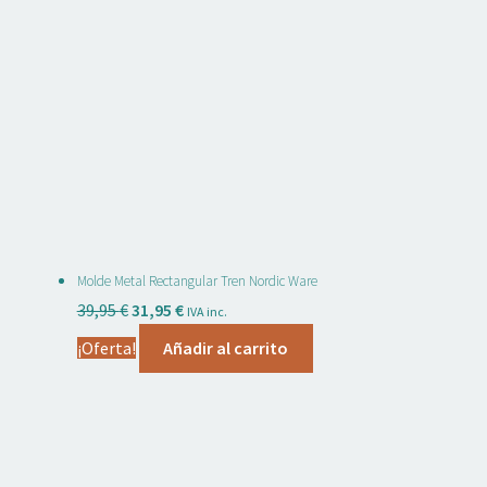
3,95 €.
3,00 €.
Molde Metal Rectangular Tren Nordic Ware
El
El
39,95
€
31,95
€
IVA inc.
precio
precio
¡Oferta!
Añadir al carrito
original
actual
era:
es:
39,95 €.
31,95 €.