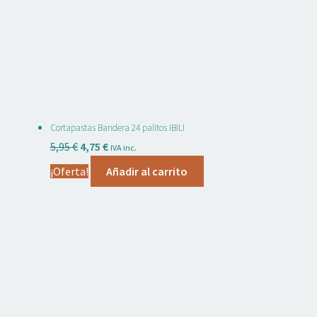
Cortapastas Bandera 24 palitos IBILI
El
El
5,95
€
4,75
€
IVA inc.
precio
precio
¡Oferta!
Añadir al carrito
original
actual
era:
es:
5,95 €.
4,75 €.