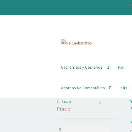
¡¡
Ir
Ir
a
al
la
contenido
navegación
Cacharritos y Utensilios
Pan
Adornos No Comestibles
Kits
Inicio
T
Precio
Precio
Precio