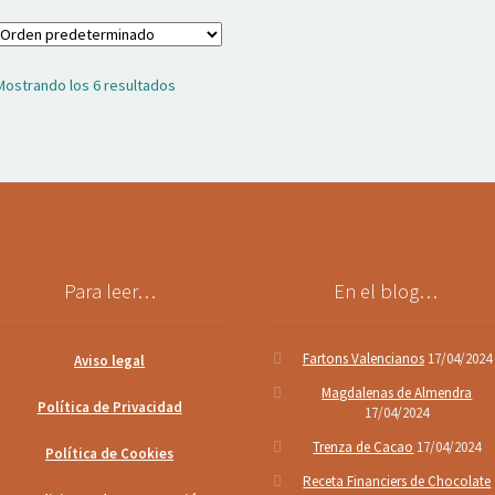
era:
es:
tiene
3,10 €.
2,40 €.
múltiples
variantes.
Mostrando los 6 resultados
Las
opciones
se
pueden
elegir
en
la
página
Para leer…
En el blog…
de
producto
Fartons Valencianos
17/04/2024
Aviso legal
Magdalenas de Almendra
Política de Privacidad
17/04/2024
Trenza de Cacao
17/04/2024
Política de Cookies
Receta Financiers de Chocolate