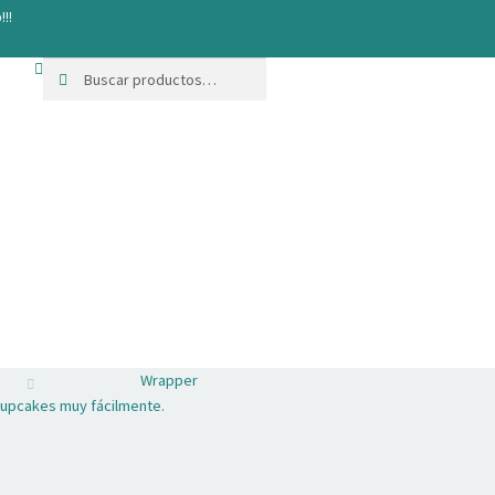
!!!
Buscar
Buscar
por:
Wrapper
cupcakes muy fácilmente.