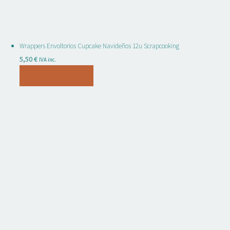
Wrappers Envoltorios Cupcake Navideños 12u Scrapcooking
5,50
€
IVA inc.
Añadir al carrito