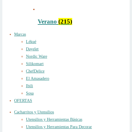
Verano
(215)
Marcas
Lékué
Dayelet
Nordic Ware
Silikomart
ChefDelice
El Amasadero
Ibili
Sosa
OFERTAS
Cacharritos y Utensilios
Utensilios y Herramientas Básicas
Utensilios y Herramientas Para Decorar