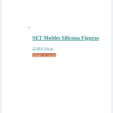
SET Moldes Silicona Figuras
22,00
€
IVA inc.
Añadir al carrito