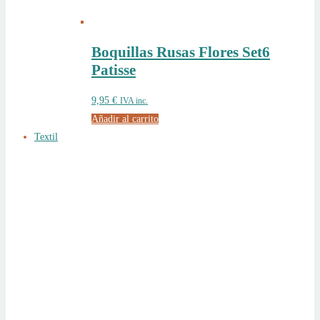
Boquillas Rusas Flores Set6
Patisse
9,95
€
IVA inc.
Añadir al carrito
Textil