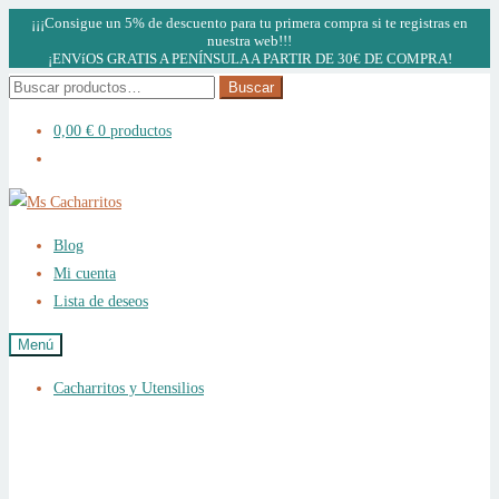
¡¡¡Consigue un 5% de descuento para tu primera compra si te registras en
nuestra web!!!
¡ENVíOS GRATIS A PENÍNSULA A PARTIR DE 30€ DE COMPRA!
Buscar
Buscar
por:
0,00
€
0 productos
Ir
Ir
a
al
Blog
la
contenido
Mi cuenta
navegación
Lista de deseos
Menú
Cacharritos y Utensilios