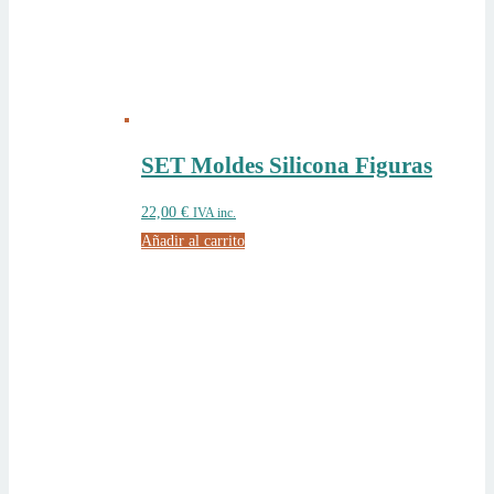
SET Moldes Silicona Figuras
22,00
€
IVA inc.
Añadir al carrito