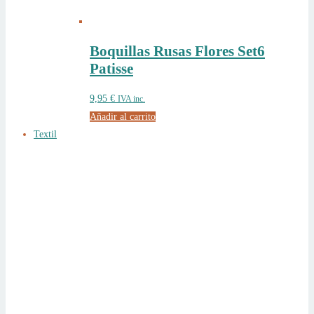
Boquillas Rusas Flores Set6
Patisse
9,95
€
IVA inc.
Añadir al carrito
Textil