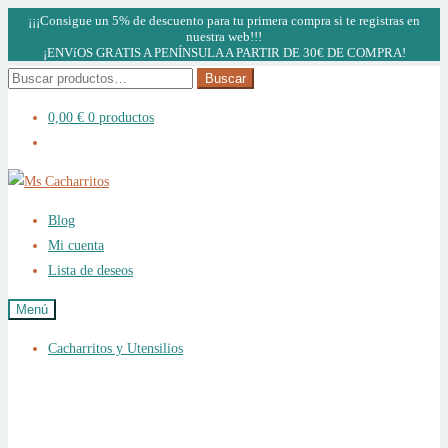
¡¡¡Consigue un 5% de descuento para tu primera compra si te registras en
nuestra web!!!
¡ENVíOS GRATIS A PENÍNSULA A PARTIR DE 30€ DE COMPRA!
Buscar
Buscar
por:
0,00
€
0 productos
Ir
Ir
a
al
Blog
la
contenido
Mi cuenta
navegación
Lista de deseos
Menú
Cacharritos y Utensilios