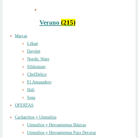
Verano
(215)
Marcas
Lékué
Dayelet
Nordic Ware
Silikomart
ChefDelice
El Amasadero
Ibili
Sosa
OFERTAS
Cacharritos y Utensilios
Utensilios y Herramientas Básicas
Utensilios y Herramientas Para Decorar