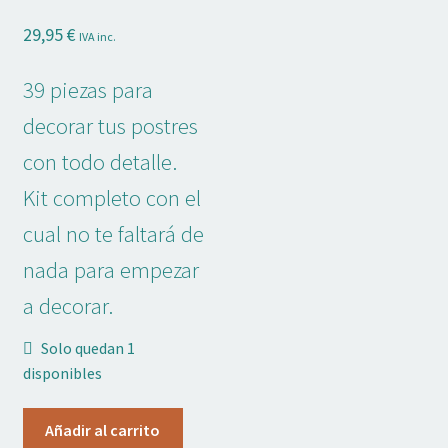
Adornos No Comestibles
29,95
€
IVA inc.
Kits
39 piezas para
Textil
decorar tus postres
con todo detalle.
Temas
Kit completo con el
Marcas
cual no te faltará de
nada para empezar
OFERTAS
a decorar.
Mi cuenta
Solo quedan 1
Lista de deseos
disponibles
Blog de Repostería
Kit
Añadir al carrito
Decorar