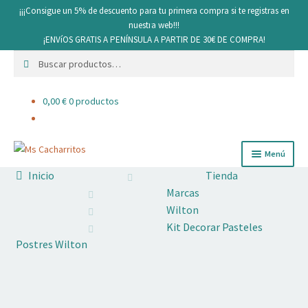
¡¡¡Consigue un 5% de descuento para tu primera compra si te registras en
nuestra web!!!
¡ENVíOS GRATIS A PENÍNSULA A PARTIR DE 30€ DE COMPRA!
Buscar
Buscar
por:
0,00
€
0 productos
Ir
Ir
Menú
a
al
Inicio
Tienda
la
contenido
Cacharritos y Utensilios
Marcas
navegación
Wilton
Pan
Kit Decorar Pasteles
Postres Wilton
Ingredientes
Decoración comestible