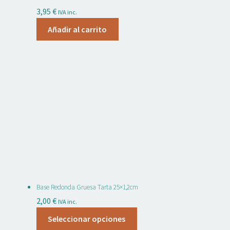
3,95
€
IVA inc.
Añadir al carrito
Base Redonda Gruesa Tarta 25×1,2cm
2,00
€
IVA inc.
Este
Seleccionar opciones
producto