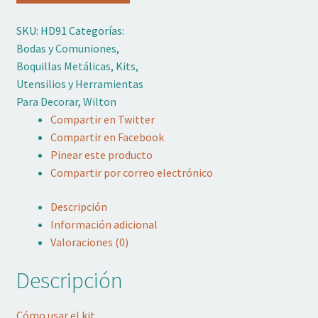
Pasteles
SKU:
HD91
Categorías:
Postres
Bodas y Comuniones
,
Wilton
Boquillas Metálicas
,
Kits
,
cantidad
Utensilios y Herramientas
Para Decorar
,
Wilton
Compartir en Twitter
Compartir en Facebook
Pinear este producto
Compartir por correo electrónico
Descripción
Información adicional
Valoraciones (0)
Descripción
Cómo usar el kit