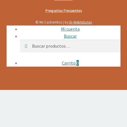
Preguntas Frecuentes
© Ms Cacharritos | by
Di-WebAsturias
Mi cuenta
Buscar
Buscar
Buscar
por:
Carrito
0