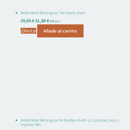
Molde Metal Rectangular Tren Nordic Ware
El
El
39,95
€
31,95
€
IVA inc.
precio
precio
¡Oferta!
Añadir al carrito
original
actual
era:
es:
39,95 €.
31,95 €.
Molde Metal Rectangular Kit Bandeja Muffin 12 cavidades, tapa y
Expositor IBILI