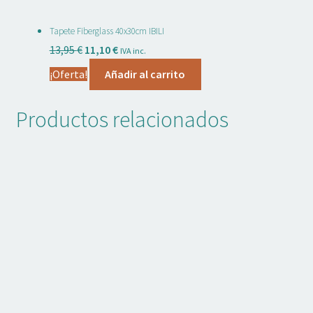
Tapete Fiberglass 40x30cm IBILI
El
El
13,95
€
11,10
€
IVA inc.
precio
precio
¡Oferta!
Añadir al carrito
original
actual
era:
es:
Productos relacionados
13,95 €.
11,10 €.