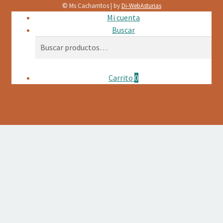
© Ms Cacharritos | by
Di-WebAsturias
Mi cuenta
Buscar
Buscar
Buscar
por:
Carrito
0