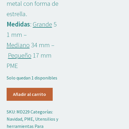
metal con forma de
Adornos No Comestibles
estrella.
Kits
Medidas
:
Grande
5
1 mm –
Textil
Mediano
34 mm –
Temas
Pequeño
17 mm
Marcas
PME
OFERTAS
Solo quedan 1 disponibles
Mi cuenta
Set
Añadir al carrito
Cortadores
Lista de deseos
Metal
SKU:
MD229
Categorías:
Estrellas
Navidad
,
PME
,
Utensilios y
Blog de Repostería
3u
herramientas Para
PME