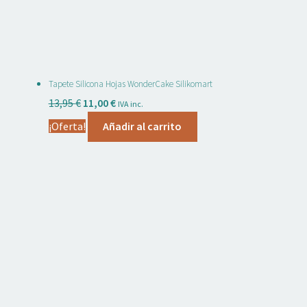
Tapete Silicona Hojas WonderCake Silikomart
El
El
13,95
€
11,00
€
IVA inc.
precio
precio
¡Oferta!
Añadir al carrito
original
actual
era:
es:
13,95 €.
11,00 €.