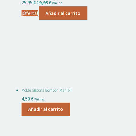
El
El
25,95
€
19,95
€
IVA inc.
precio
precio
¡Oferta!
Añadir al carrito
original
actual
era:
es:
25,95 €.
19,95 €.
Molde Silicona Bombón Mar Ibili
4,50
€
IVA inc.
Añadir al carrito