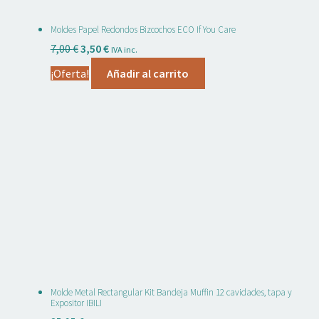
Moldes Papel Redondos Bizcochos ECO If You Care
El
El
7,00
€
3,50
€
IVA inc.
precio
precio
¡Oferta!
Añadir al carrito
original
actual
era:
es:
7,00 €.
3,50 €.
Molde Metal Rectangular Kit Bandeja Muffin 12 cavidades, tapa y
Expositor IBILI