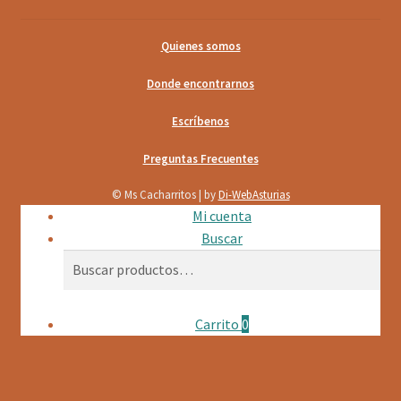
Quienes somos
Donde encontrarnos
Escríbenos
Preguntas Frecuentes
© Ms Cacharritos | by
Di-WebAsturias
Mi cuenta
Buscar
Buscar
Buscar
por:
Carrito
0