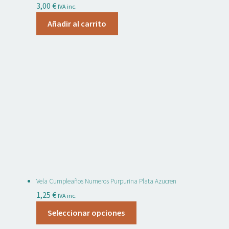
3,00
€
IVA inc.
Añadir al carrito
Vela Cumpleaños Numeros Purpurina Plata Azucren
1,25
€
IVA inc.
Este
Seleccionar opciones
producto