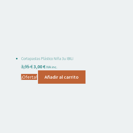
Cortapastas Plástico Niña 3u IBILI
El
El
3,95
€
3,00
€
IVA inc.
precio
precio
¡Oferta!
Añadir al carrito
original
actual
era:
es:
3,95 €.
3,00 €.