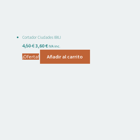
Cortador Ciudades IBILI
El
El
4,50
€
3,60
€
IVA inc.
precio
precio
¡Oferta!
Añadir al carrito
original
actual
era:
es:
4,50 €.
3,60 €.