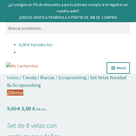
¡¡¡Consigue un 5% de descuento para tu primera compra si te registras en
nuestra web!!!
¡ENVíOS GRATIS A PENÍNSULA A PARTIR DE 30€ DE COMPRA!
Buscar
Buscar
por:
0,00
€
0 productos
Ir
Ir
Menú
a
al
Inicio
/
Tienda
/
Marcas
/
Scrapcooking
/
Set Velas Navidad
la
contenido
Cacharritos y Utensilios
8u Scrapcooking
navegación
¡Oferta!
Pan
El
El
5,50
€
3,00
€
IVA inc.
Ingredientes
precio
precio
original
actual
Set de 8 velas con
Decoración comestible
era:
es: