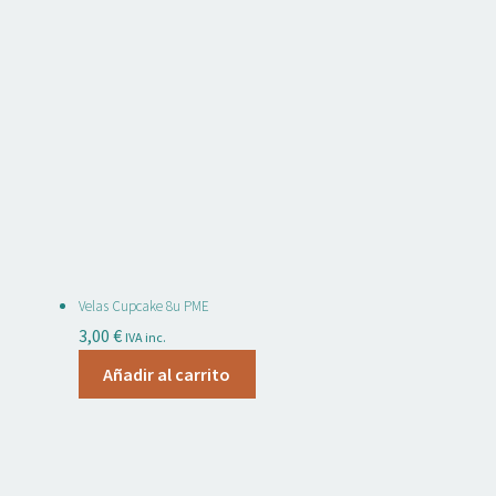
tiene
múltiples
variantes.
Las
opciones
se
pueden
elegir
en
la
página
Velas Cupcake 8u PME
de
3,00
€
IVA inc.
producto
Añadir al carrito