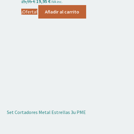
El
El
25,95
€
19,95
€
IVA inc.
precio
precio
¡Oferta!
Añadir al carrito
original
actual
era:
es:
25,95 €.
19,95 €.
Set Cortadores Metal Estrellas 3u PME