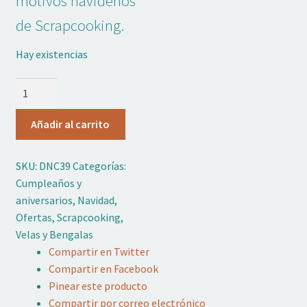
motivos navideños
5,50 €.
3,00 €.
Adornos No Comestibles
de Scrapcooking.
Kits
Hay existencias
Textil
Set
Velas
Temas
Navidad
Añadir al carrito
8u
Marcas
Scrapcooking
SKU:
DNC39
Categorías:
cantidad
OFERTAS
Cumpleaños y
aniversarios
,
Navidad
,
Mi cuenta
Ofertas
,
Scrapcooking
,
Velas y Bengalas
Lista de deseos
Compartir en Twitter
Compartir en Facebook
Blog de Repostería
Pinear este producto
Compartir por correo electrónico