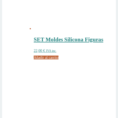
SET Moldes Silicona Figuras
22,00
€
IVA inc.
Añadir al carrito