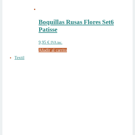
Boquillas Rusas Flores Set6
Patisse
9,95
€
IVA inc.
Añadir al carrito
Textil