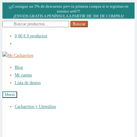
¡¡¡Consigue un 5% de descuento para tu primera compra si te registras en
nuestra web!!!
¡ENVíOS GRATIS A PENÍNSULA A PARTIR DE 30€ DE COMPRA!
Buscar
Buscar
por:
0,00
€
0 productos
Ir
Ir
a
al
Blog
la
contenido
Mi cuenta
navegación
Lista de deseos
Menú
Cacharritos y Utensilios