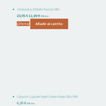
Cortapastas Alfabeto Expulsor IBILI
El
El
23,95
€
12,00
€
IVA inc.
precio
precio
¡Oferta!
Añadir al carrito
original
actual
era:
es:
23,95 €.
12,00 €.
Cápsulas Cupcake Papel Colores Pastel 100u PME
6,30
€
IVA inc.