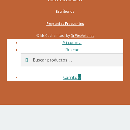
Escríbenos
Preguntas Frecuentes
© Ms Cacharritos | by
Di-WebAsturias
Mi cuenta
Buscar
Buscar
Buscar
por:
Carrito
0