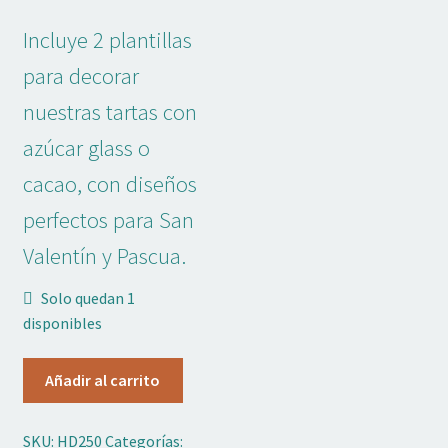
Adornos No Comestibles
Incluye 2 plantillas
Kits
para decorar
nuestras tartas con
Textil
azúcar glass o
Temas
cacao, con diseños
perfectos para San
Marcas
Valentín y Pascua.
OFERTAS
Solo quedan 1
Mi cuenta
disponibles
Lista de deseos
Stencil
Añadir al carrito
Grande
Blog de Repostería
San
SKU:
HD250
Categorías:
Valentín