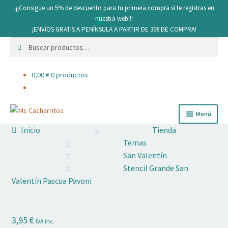
¡¡¡Consigue un 5% de descuento para tu primera compra si te registras en
nuestra web!!!
¡ENVíOS GRATIS A PENÍNSULA A PARTIR DE 30€ DE COMPRA!
Buscar
Buscar
por:
0,00
€
0 productos
Ir
Ir
Menú
a
al
Inicio
Tienda
la
contenido
Cacharritos y Utensilios
Temas
navegación
San Valentín
Pan
Stencil Grande San
Valentín Pascua Pavoni
Ingredientes
Decoración comestible
3,95
€
IVA inc.