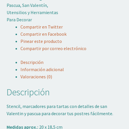
Pascua
,
San Valentín
,
Pascua
Utensilios y Herramientas
Pavoni
Para Decorar
cantidad
Compartir en Twitter
Compartir en Facebook
Pinear este producto
Compartir por correo electrónico
Descripción
Información adicional
Valoraciones (0)
Descripción
Stencil, marcadores para tartas con detalles de san
Valentin y pascua para decorar tus postres fácilmente.
Medidas aprox.:
20 x 18,5 cm