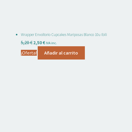
Wrapper Envoltorio Cupcakes Mariposas Blanco 10u Ibili
El
El
5,20
€
2,50
€
IVA inc.
precio
precio
¡Oferta!
Añadir al carrito
original
actual
era:
es:
5,20 €.
2,50 €.