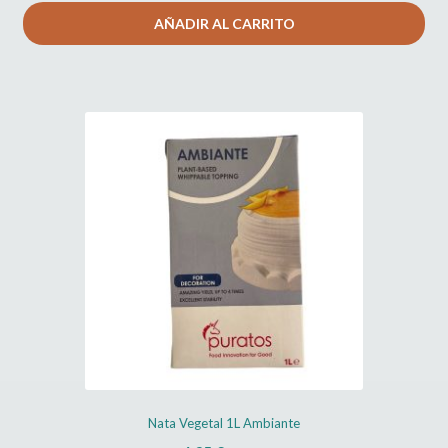
AÑADIR AL CARRITO
original
actual
era:
es:
7,00 €.
3,50 €.
Nata Vegetal 1L Ambiante