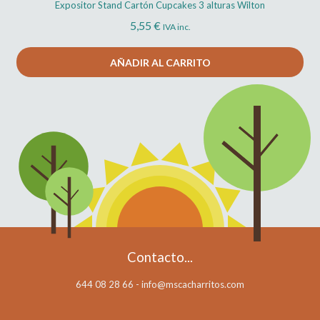
Expositor Stand Cartón Cupcakes 3 alturas Wilton
5,55
€
IVA inc.
AÑADIR AL CARRITO
Contacto...
644 08 28 66 - info@mscacharritos.com