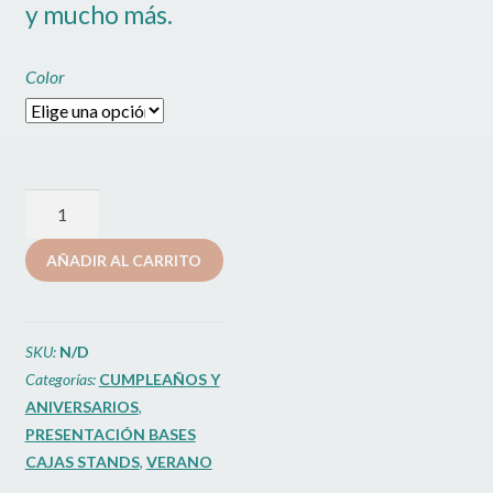
y mucho más.
Color
Stand
Tarta
AÑADIR AL CARRITO
Melamina
29cm
ALLC
SKU:
N/D
cantidad
Categorías:
CUMPLEAÑOS Y
ANIVERSARIOS
,
PRESENTACIÓN BASES
CAJAS STANDS
,
VERANO