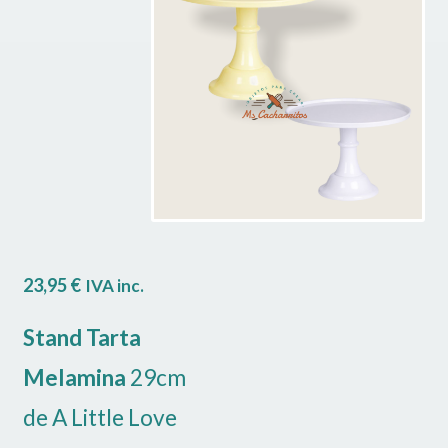
🔍
Ú
ANDIR
O
Ú
O
23,95
€
IVA inc.
Stand
Tarta
Melamina
29cm
de A Little Love