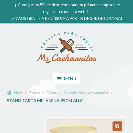
¡¡¡Consigue un 5% de descuento para tu primera compra si te
registras en nuestra web!!!
¡ENVíOS GRATIS A PENÍNSULA A PARTIR DE 30€ DE COMPRA!
ANDIR
Ú
Ir
Ir
O
a
al
la
contenido
ANDIR
navegación
Ú
ANDIR
O
Ú
MENÚ
ANDIR
O
Ú
Inicio
Tienda
Temas
Cumpleaños y aniversarios
O
STAND TARTA MELAMINA 29CM ALLC
ANDIR
Ú
ANDIR
O