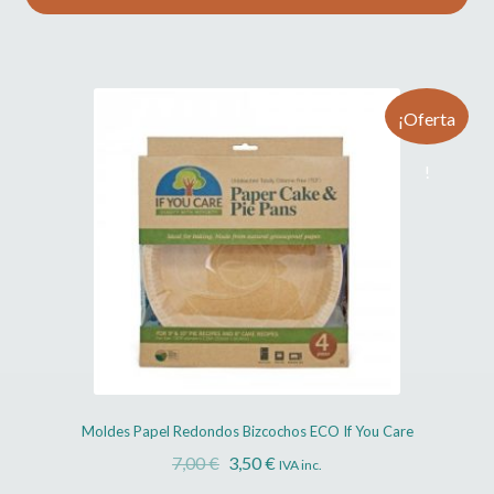
¡Oferta
!
Moldes Papel Redondos Bizcochos ECO If You Care
El
El
7,00
€
3,50
€
IVA inc.
precio
precio