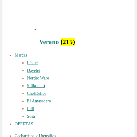
Verano
(215)
Marcas
Lékué
Dayelet
Nordic Ware
Silikomart
ChefDelice
El Amasadero
Ibili
Sosa
OFERTAS
Cacharritos y Utensilios