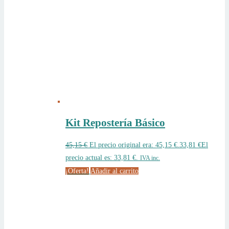
Kit Repostería Básico
45,15
€
El precio original era: 45,15 €.
33,81
€
El
precio actual es: 33,81 €.
IVA inc.
¡Oferta!
Añadir al carrito