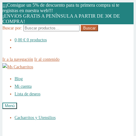
¡¡¡Consigue un 5% de descuento para tu primera compra si te
registras en nuestra web!!!
¡ENVíOS GRATIS A PENÍNSULA A PARTIR DE 30€ DE
COMPRA!
Buscar por:
Buscar
0,00
€
0 productos
Ir a la navegación
Ir al contenido
Blog
Mi cuenta
Lista de deseos
Menú
Cacharritos y Utensilios