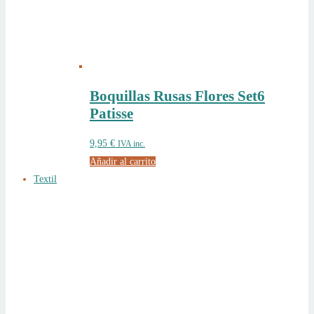
Boquillas Rusas Flores Set6
Patisse
9,95
€
IVA inc.
Añadir al carrito
Textil