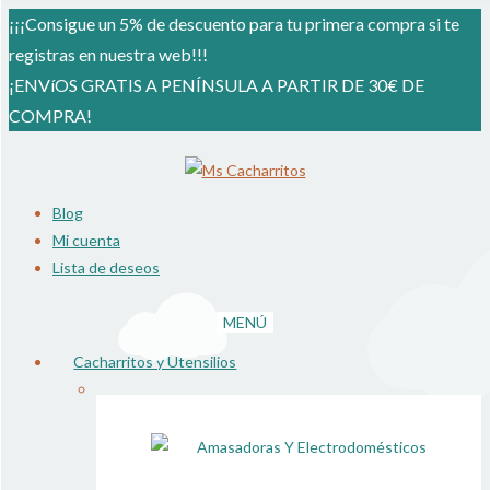
¡¡¡Consigue un 5% de descuento para tu primera compra si te
registras en nuestra web!!!
¡ENVíOS GRATIS A PENÍNSULA A PARTIR DE 30€ DE
COMPRA!
Ir
Ir
a
al
Blog
la
contenido
Mi cuenta
navegación
Lista de deseos
MENÚ
Cacharritos y Utensilios