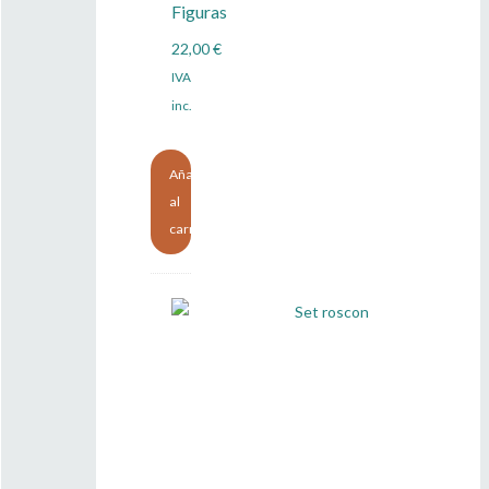
Figuras
22,00
€
IVA
inc.
Añadir
al
carrito