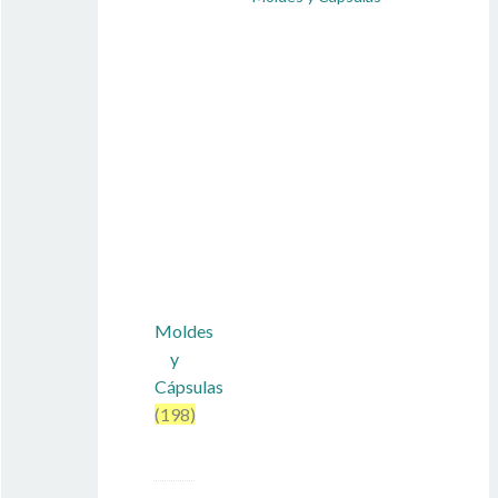
Moldes
y
Cápsulas
(198)