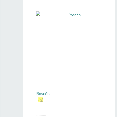
Roscón
(3)