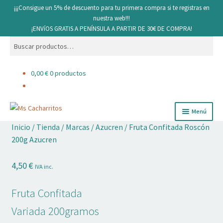
¡¡¡Consigue un 5% de descuento para tu primera compra si te registras en
nuestra web!!!
¡ENVíOS GRATIS A PENÍNSULA A PARTIR DE 30€ DE COMPRA!
Buscar
Buscar
por:
0,00
€
0 productos
Ir
Ir
Menú
a
al
Inicio
/
Tienda
/
Marcas
/
Azucren
/
Fruta Confitada Roscón
la
contenido
Cacharritos y Utensilios
200g Azucren
navegación
Pan
4,50
€
IVA inc.
Ingredientes
Fruta Confitada
Decoración comestible
Variada 200gramos