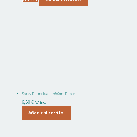
original
actual
era:
es:
41,90 €.
33,95 €.
Spray Desmoldante 600ml Dübor
6,50
€
IVA inc.
Añadir al carrito