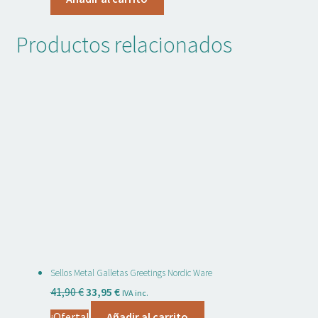
Productos relacionados
Sellos Metal Galletas Greetings Nordic Ware
El
El
41,90
€
33,95
€
IVA inc.
precio
precio
¡Oferta!
Añadir al carrito