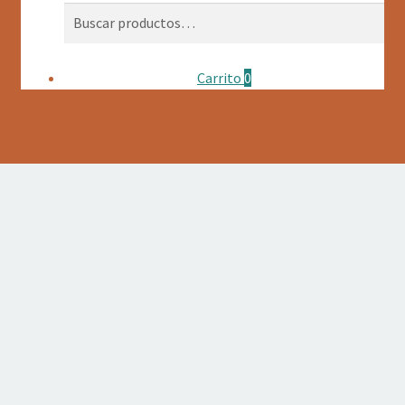
Buscar
Buscar
por:
Carrito
0