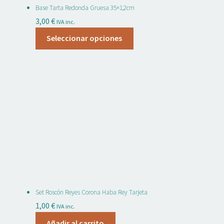
Base Tarta Redonda Gruesa 35×1,2cm
3,00
€
IVA inc.
Este
Seleccionar opciones
producto
tiene
múltiples
variantes.
Las
opciones
se
pueden
elegir
en
la
página
Set Roscón Reyes Corona Haba Rey Tarjeta
de
1,00
€
IVA inc.
producto
Añadir al carrito