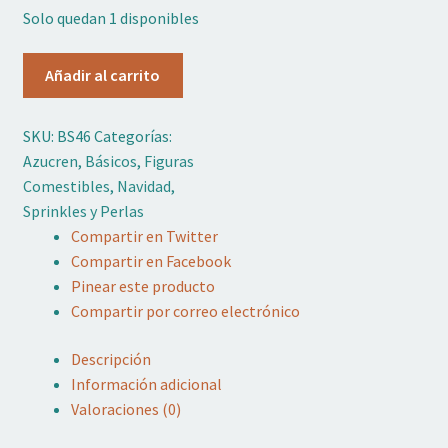
Solo quedan 1 disponibles
Adornos No Comestibles
Fruta
Kits
Añadir al carrito
Confitada
Roscón
Textil
SKU:
BS46
Categorías:
200g
Azucren
,
Básicos
,
Figuras
Azucren
Temas
Comestibles
,
Navidad
,
cantidad
Sprinkles y Perlas
Marcas
Compartir en Twitter
Compartir en Facebook
OFERTAS
Pinear este producto
Compartir por correo electrónico
Mi cuenta
Descripción
Lista de deseos
Información adicional
Valoraciones (0)
Blog de Repostería