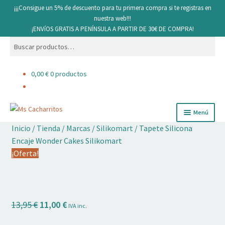
¡¡¡Consigue un 5% de descuento para tu primera compra si te registras en
nuestra web!!!
¡ENVíOS GRATIS A PENÍNSULA A PARTIR DE 30€ DE COMPRA!
Buscar
Buscar
por:
0,00
€
0 productos
Ir
Ir
Menú
a
al
Inicio
/
Tienda
/
Marcas
/
Silikomart
/
Tapete Silicona
la
contenido
Cacharritos y Utensilios
Encaje Wonder Cakes Silikomart
navegación
¡Oferta!
Pan
Ingredientes
El
El
13,95
€
11,00
€
IVA inc.
Decoración comestible
precio
precio