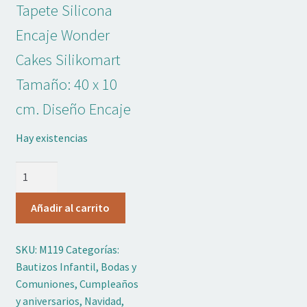
original
actual
Tapete Silicona
Adornos No Comestibles
era:
es:
Encaje Wonder
13,95 €.
11,00 €.
Kits
Cakes Silikomart
Textil
Tamaño: 40 x 10
cm. Diseño Encaje
Temas
Hay existencias
Marcas
Tapete
OFERTAS
Silicona
Encaje
Añadir al carrito
Mi cuenta
Wonder
Cakes
SKU:
M119
Categorías:
Lista de deseos
Silikomart
Bautizos Infantil
,
Bodas y
cantidad
Comuniones
,
Cumpleaños
Blog de Repostería
y aniversarios
,
Navidad
,