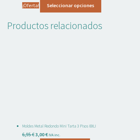
precio
precio
Este
¡Oferta!
Seleccionar opciones
original
actual
producto
era:
es:
tiene
Productos relacionados
4,70 €.
2,00 €.
múltiples
variantes.
Las
opciones
se
pueden
elegir
en
la
página
de
producto
Moldes Metal Redondo Mini Tarta 3 Pisos IBILI
El
El
6,95
€
3,00
€
IVA inc.