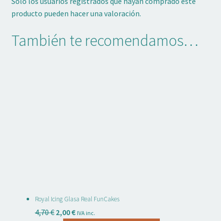
Solo los usuarios registrados que hayan comprado este
producto pueden hacer una valoración.
También te recomendamos…
Royal Icing Glasa Real FunCakes
El
El
4,70
€
2,00
€
IVA inc.