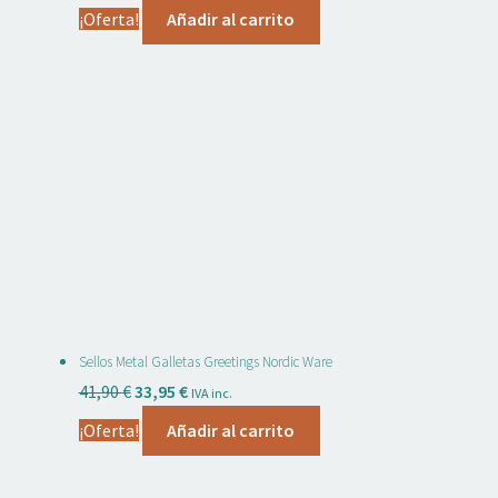
precio
precio
¡Oferta!
Añadir al carrito
original
actual
era:
es:
6,95 €.
3,00 €.
Sellos Metal Galletas Greetings Nordic Ware
El
El
41,90
€
33,95
€
IVA inc.
precio
precio
¡Oferta!
Añadir al carrito
original
actual
era:
es: