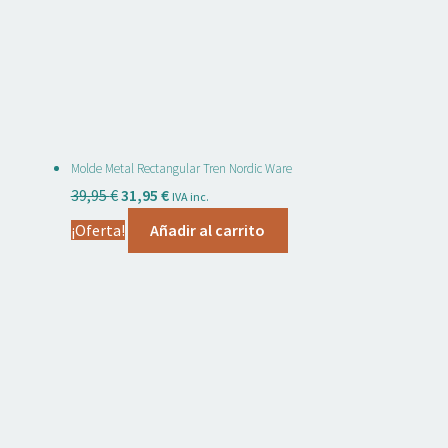
Molde Metal Rectangular Tren Nordic Ware
El
El
39,95
€
31,95
€
IVA inc.
precio
precio
¡Oferta!
Añadir al carrito
original
actual
era:
es:
39,95 €.
31,95 €.