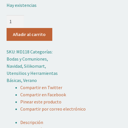
Hay existencias
Adornos No Comestibles
Mini
Kits
Palos
Madera
Textil
Añadir al carrito
Polos
100u
Temas
SKU:
MD118
Categorías:
Silikomart
Bodas y Comuniones
,
cantidad
Marcas
Navidad
,
Silikomart
,
Utensilios y Herramientas
OFERTAS
Básicas
,
Verano
Compartir en Twitter
Mi cuenta
Compartir en Facebook
Pinear este producto
Lista de deseos
Compartir por correo electrónico
Blog de Repostería
Descripción