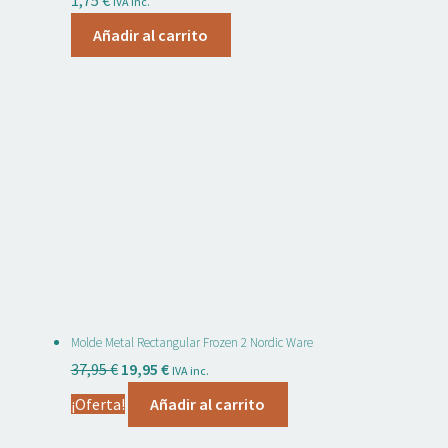
IVA inc.
Añadir al carrito
Molde Metal Rectangular Frozen 2 Nordic Ware
El
El
37,95
€
19,95
€
IVA inc.
precio
precio
¡Oferta!
Añadir al carrito
original
actual
era:
es: