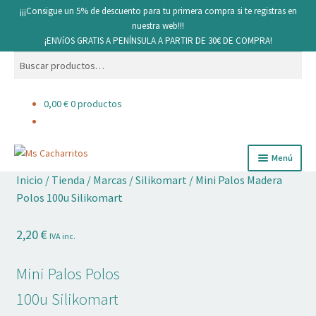
¡¡¡Consigue un 5% de descuento para tu primera compra si te registras en
nuestra web!!!
¡ENVíOS GRATIS A PENÍNSULA A PARTIR DE 30€ DE COMPRA!
Buscar
Buscar
por:
0,00
€
0 productos
Ir
Ir
Menú
a
al
Inicio
/
Tienda
/
Marcas
/
Silikomart
/
Mini Palos Madera
la
contenido
Cacharritos y Utensilios
Polos 100u Silikomart
navegación
Pan
2,20
€
IVA inc.
Ingredientes
Mini Palos Polos
Decoración comestible
100u Silikomart