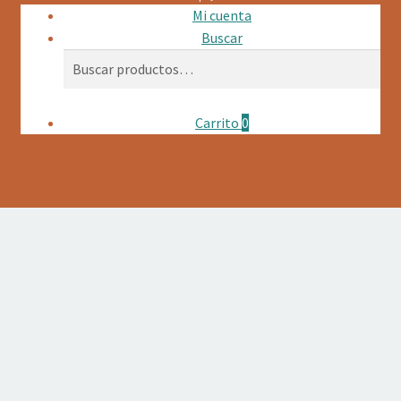
Mi cuenta
Buscar
Buscar
Buscar
por:
Carrito
0