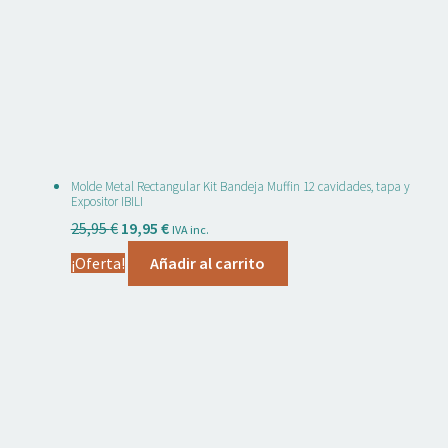
opciones
se
pueden
elegir
en
la
página
Molde Metal Rectangular Kit Bandeja Muffin 12 cavidades, tapa y
de
Expositor IBILI
producto
El
El
25,95
€
19,95
€
IVA inc.
precio
precio
¡Oferta!
Añadir al carrito
original
actual
era:
es:
25,95 €.
19,95 €.