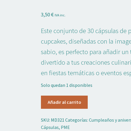
3,50
€
IVA inc.
Este conjunto de 30 cápsulas de 
cupcakes, diseñadas con la ima
sabio, es perfecto para añadir u
divertido a tus creaciones culina
en fiestas temáticas o eventos es
Solo quedan 1 disponibles
Cápsulas
Añadir al carrito
Papel
Mago
SKU:
MD321
Categorías:
Cumpleaños y aniver
Sabio
Cápsulas
,
PME
30u