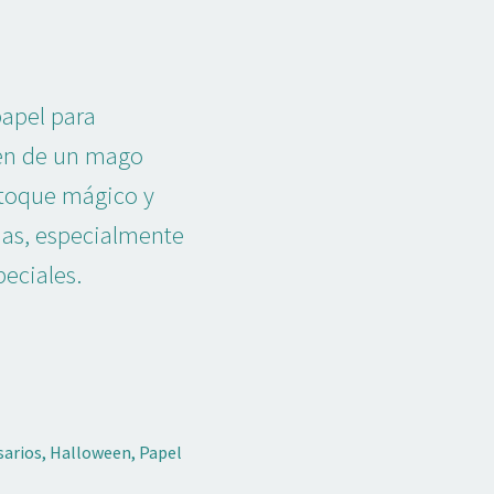
papel para
gen de un mago
n toque mágico y
rias, especialmente
peciales.
sarios
,
Halloween
,
Papel