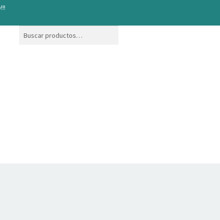
!!!
Buscar
Buscar
por: