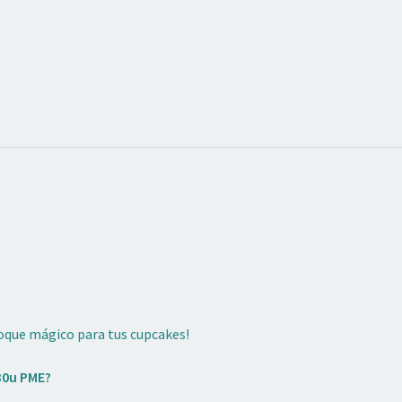
oque mágico para tus cupcakes!
30u PME?