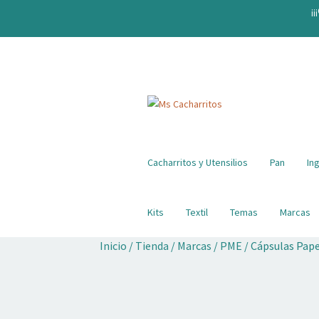
¡¡
Ir
Ir
a
al
la
contenido
navegación
Cacharritos y Utensilios
Pan
In
Kits
Textil
Temas
Marcas
Inicio
/
Tienda
/
Marcas
/
PME
/
Cápsulas Pap