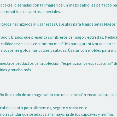
upcakes, diseñadas con la imagen de un mago sabio, es perfecto par
tas temáticas o eventos especiales.
nvitados hechizados al usar estas Cápsulas para Magdalenas Magos 
ado y blanco que presenta sombreros de mago y estrellas. Medida
calidad revestidas con lámina metálica para garantizar que no se f
ra sostener golosinas dulces y saladas. Úsalas con moldes para m
uestros productos de la colección “espeluznante espectacular” d
sinas y mucho más.
ño ilustrado de un mago sabio con una expresión encantadora, idea
calidad, apto para alimentos, seguro y resistente.
o estándar que se adapta a la mayoría de los cupcakes y muffins.