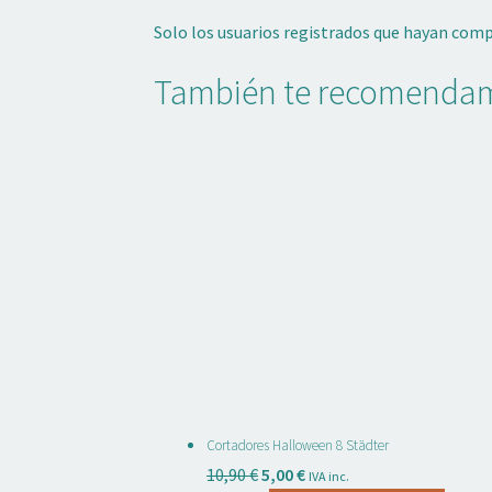
Solo los usuarios registrados que hayan com
También te recomend
Cortadores Halloween 8 Städter
El
El
10,90
€
5,00
€
IVA inc.