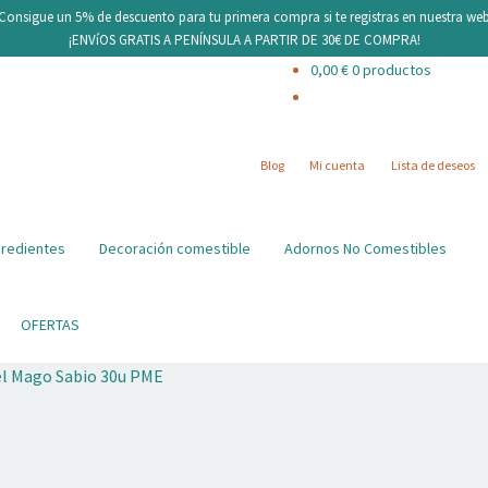
¡Consigue un 5% de descuento para tu primera compra si te registras en nuestra web
¡ENVíOS GRATIS A PENÍNSULA A PARTIR DE 30€ DE COMPRA!
0,00
€
0 productos
Blog
Mi cuenta
Lista de deseos
gredientes
Decoración comestible
Adornos No Comestibles
OFERTAS
el Mago Sabio 30u PME