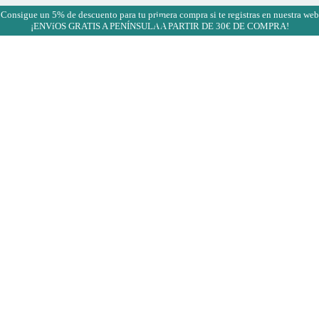
¡Consigue un 5% de descuento para tu primera compra si te registras en nuestra web
¡ENVíOS GRATIS A PENÍNSULA A PARTIR DE 30€ DE COMPRA!