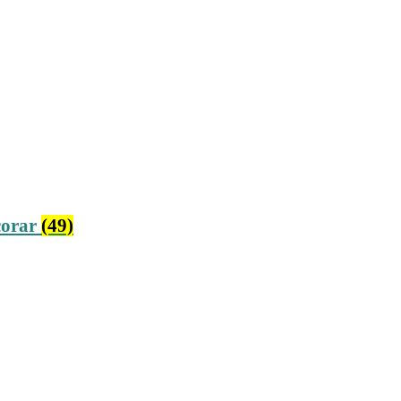
corar
(49)