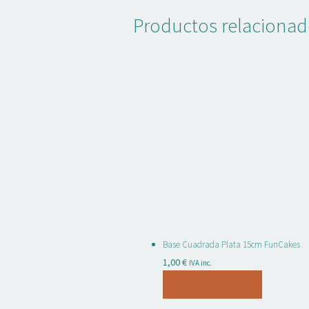
era:
es:
Productos relaciona
4,45 €.
3,50 €.
Base Cuadrada Plata 15cm FunCakes
1,00
€
IVA inc.
Añadir al carrito