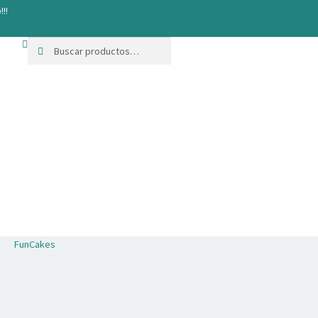
!!!
Buscar
Buscar
por:
FunCakes