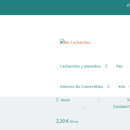
¡¡
Ir
Ir
a
al
la
contenido
navegación
Cacharritos y Utensilios
Pan
Adornos No Comestibles
Kits
Inicio
T
Fondant 
2,30
€
IVA inc.