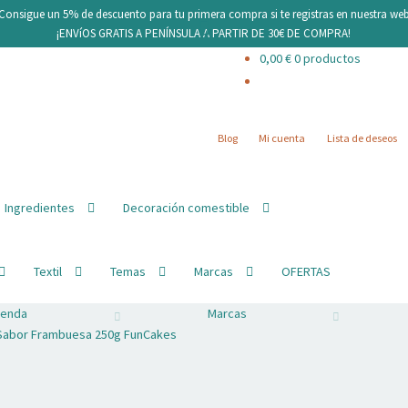
¡Consigue un 5% de descuento para tu primera compra si te registras en nuestra web
¡ENVíOS GRATIS A PENÍNSULA A PARTIR DE 30€ DE COMPRA!
0,00
€
0 productos
Blog
Mi cuenta
Lista de deseos
Ingredientes
Decoración comestible
Textil
Temas
Marcas
OFERTAS
ienda
Marcas
Sabor Frambuesa 250g FunCakes