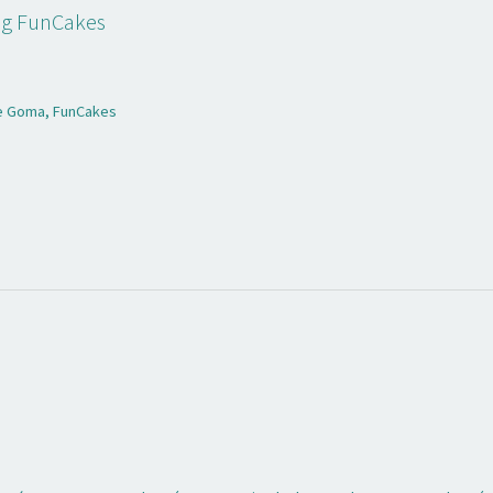
0g FunCakes
de Goma
,
FunCakes