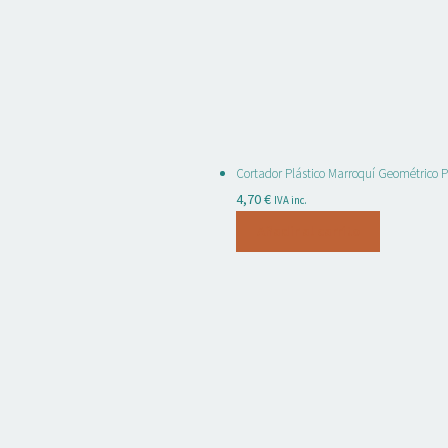
Cortador Plástico Marroquí Geométrico 
4,70
€
IVA inc.
Añadir al carrito