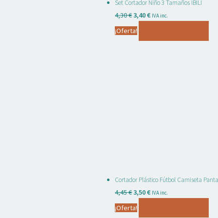
Set Cortador Niño 3 Tamaños IBILI
El
El
4,30
€
3,40
€
IVA inc.
precio
precio
¡Oferta!
Añadir al carrito
original
actual
era:
es:
4,30 €.
3,40 €.
Cortador Plástico Fútbol Camiseta Pantal
El
El
4,45
€
3,50
€
IVA inc.
precio
precio
¡Oferta!
Añadir al carrito
original
actual