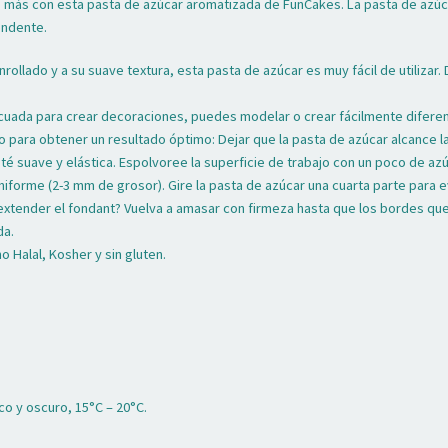
o más con esta pasta de azúcar aromatizada de FunCakes. La pasta de azúc
endente.
nrollado y a su suave textura, esta pasta de azúcar es muy fácil de utilizar
cuada para crear decoraciones, puedes modelar o crear fácilmente difere
 para obtener un resultado óptimo: Dejar que la pasta de azúcar alcance 
é suave y elástica. Espolvoree la superficie de trabajo con un poco de azú
uniforme (2-3 mm de grosor). Gire la pasta de azúcar una cuarta parte para
extender el fondant? Vuelva a amasar con firmeza hasta que los bordes qued
da.
 Halal, Kosher y sin gluten.
o y oscuro, 15°C – 20°C.