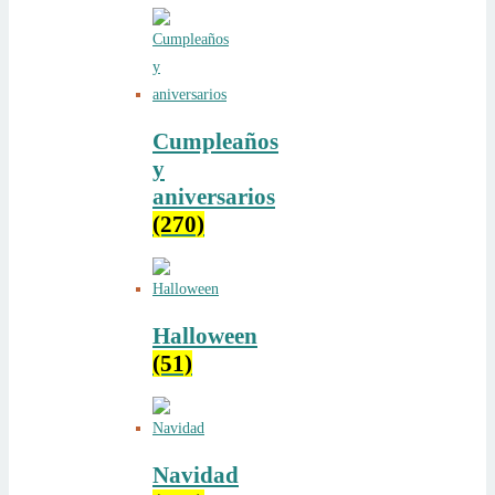
Cumpleaños
y
aniversarios
(270)
Halloween
(51)
Navidad