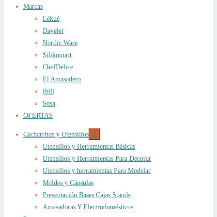
Marcas
Lékué
Dayelet
Nordic Ware
Silikomart
ChefDelice
El Amasadero
Ibili
Sosa
OFERTAS
Expandir
Cacharritos y Utensilios
el
Utensilios y Herramientas Básicas
menú
hijo
Utensilios y Herramientas Para Decorar
Utensilios y herramientas Para Modelar
Moldes y Cápsulas
Presentación Bases Cajas Stands
Amasadoras Y Electrodomésticos