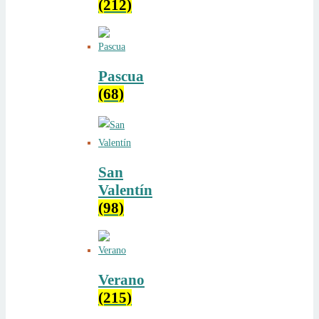
(212)
Pascua
(68)
San
Valentín
(98)
Verano
(215)