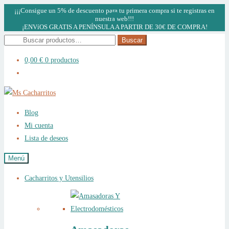
¡¡¡Consigue un 5% de descuento para tu primera compra si te registras en
nuestra web!!!
¡ENVíOS GRATIS A PENÍNSULA A PARTIR DE 30€ DE COMPRA!
Buscar
Buscar
por:
0,00
€
0 productos
Ir
Ir
a
al
Blog
la
contenido
Mi cuenta
navegación
Lista de deseos
Menú
Cacharritos y Utensilios