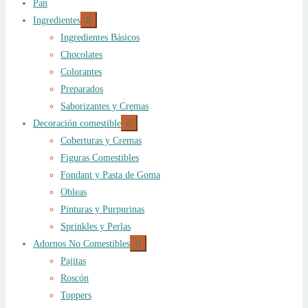
Pan
Expandir
Ingredientes
el
Ingredientes Básicos
menú
hijo
Chocolates
Colorantes
Preparados
Saborizantes y Cremas
Expandir
Decoración comestible
el
Coberturas y Cremas
menú
hijo
Figuras Comestibles
Fondant y Pasta de Goma
Obleas
Pinturas y Purpurinas
Sprinkles y Perlas
Expandir
Adornos No Comestibles
el
Pajitas
menú
hijo
Roscón
Toppers