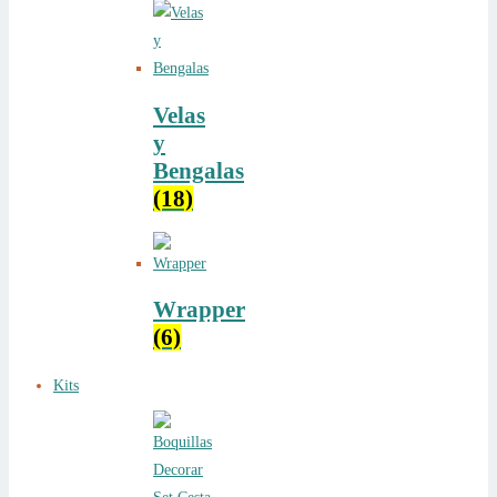
Velas
y
Bengalas
(18)
Wrapper
(6)
Kits