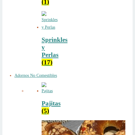
(1)
Sprinkles
y
Perlas
(17)
Adornos No Comestibles
Pajitas
(5)