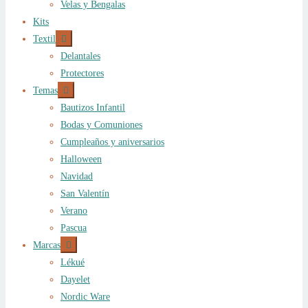
Velas y Bengalas
Kits
Expandir
Textil
el
Delantales
menú
hijo
Protectores
Expandir
Temas
el
Bautizos Infantil
menú
hijo
Bodas y Comuniones
Cumpleaños y aniversarios
Halloween
Navidad
San Valentín
Verano
Pascua
Expandir
Marcas
el
Lékué
menú
hijo
Dayelet
Nordic Ware