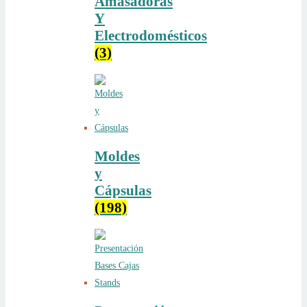
Amasadoras
Y
Electrodomésticos
(3)
Moldes
y
Cápsulas
(198)