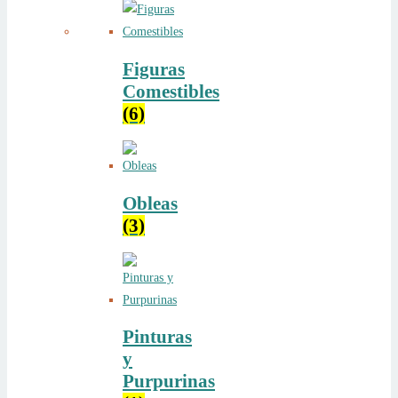
Figuras
Comestibles
(6)
Obleas
(3)
Pinturas
y
Purpurinas