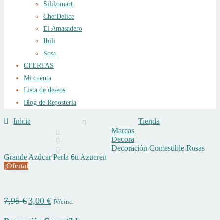
Silikomart
ChefDelice
El Amasadero
Ibili
Sosa
OFERTAS
Mi cuenta
Lista de deseos
Blog de Repostería
Inicio
Tienda
Marcas
Decora
Decoración Comestible Rosas
Grande Azúcar Perla 6u Azucren
¡Oferta!
El
El
7,95
€
3,00
€
IVA inc.
precio
precio
original
actual