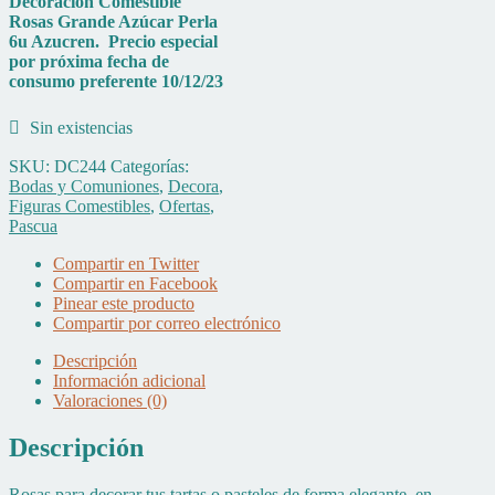
Decoración Comestible
era:
es:
Rosas Grande Azúcar Perla
7,95 €.
3,00 €.
6u Azucren. Precio especial
por próxima fecha de
consumo preferente 10/12/23
Sin existencias
SKU:
DC244
Categorías:
Bodas y Comuniones
,
Decora
,
Figuras Comestibles
,
Ofertas
,
Pascua
Compartir en Twitter
Compartir en Facebook
Pinear este producto
Compartir por correo electrónico
Descripción
Información adicional
Valoraciones (0)
Descripción
Rosas para decorar tus tartas o pasteles de forma elegante, en