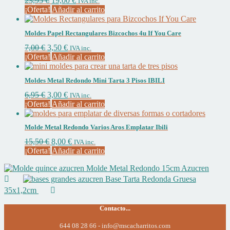
23,95
€
19,00
€
de
IVA inc.
pueden
precio
precio
¡Oferta!
Añadir al carrito
producto
elegir
original
actual
en
era:
es:
la
Moldes Papel Rectangulares Bizcochos 4u If You Care
23,95 €.
19,00 €.
página
El
El
7,00
€
3,50
€
de
IVA inc.
precio
precio
¡Oferta!
Añadir al carrito
producto
original
actual
era:
es:
Moldes Metal Redondo Mini Tarta 3 Pisos IBILI
7,00 €.
3,50 €.
El
El
6,95
€
3,00
€
IVA inc.
precio
precio
¡Oferta!
Añadir al carrito
original
actual
era:
es:
Molde Metal Redondo Varios Aros Emplatar Ibili
6,95 €.
3,00 €.
El
El
15,50
€
8,00
€
IVA inc.
precio
precio
¡Oferta!
Añadir al carrito
original
actual
Molde Metal Redondo 15cm Azucren
era:
es:
15,50 €.
8,00 €.
Base Tarta Redonda Gruesa
35x1,2cm
Contacto...
644 08 28 66 - info@mscacharritos.com