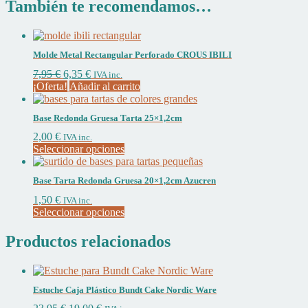
También te recomendamos…
Molde Metal Rectangular Perforado CROUS IBILI
El
El
7,95
€
6,35
€
IVA inc.
precio
precio
¡Oferta!
Añadir al carrito
original
actual
era:
es:
Base Redonda Gruesa Tarta 25×1,2cm
7,95 €.
6,35 €.
2,00
€
IVA inc.
Este
Seleccionar opciones
producto
tiene
Base Tarta Redonda Gruesa 20×1,2cm Azucren
múltiples
variantes.
1,50
€
IVA inc.
Las
Este
Seleccionar opciones
opciones
producto
se
tiene
Productos relacionados
pueden
múltiples
elegir
variantes.
en
Las
la
opciones
Estuche Caja Plástico Bundt Cake Nordic Ware
página
se
El
El