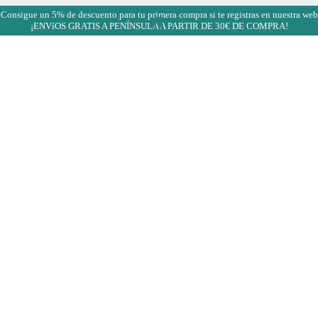
¡Consigue un 5% de descuento para tu primera compra si te registras en nuestra web
¡ENVíOS GRATIS A PENÍNSULA A PARTIR DE 30€ DE COMPRA!