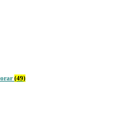
corar
(49)