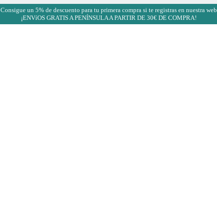
¡Consigue un 5% de descuento para tu primera compra si te registras en nuestra web
¡ENVíOS GRATIS A PENÍNSULA A PARTIR DE 30€ DE COMPRA!