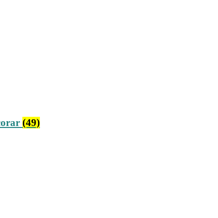
corar
(49)