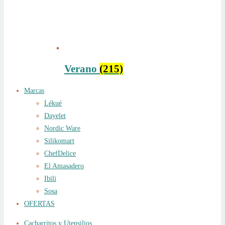
Verano
(215)
Marcas
Lékué
Dayelet
Nordic Ware
Silikomart
ChefDelice
El Amasadero
Ibili
Sosa
OFERTAS
Cacharritos y Utensilios