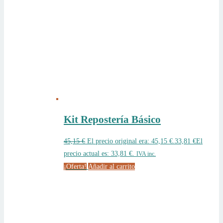
Kit Repostería Básico
45,15
€
El precio original era: 45,15 €.
33,81
€
El
precio actual es: 33,81 €.
IVA inc.
¡Oferta!
Añadir al carrito