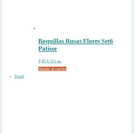
Boquillas Rusas Flores Set6
Patisse
9,95
€
IVA inc.
Añadir al carrito
Textil