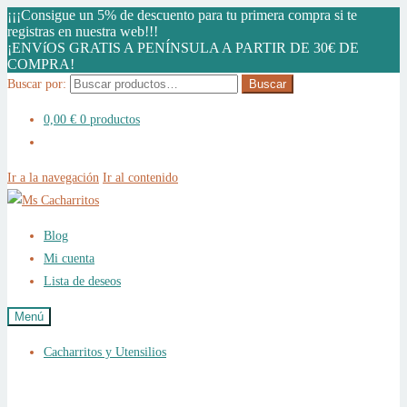
¡¡¡Consigue un 5% de descuento para tu primera compra si te
registras en nuestra web!!!
¡ENVíOS GRATIS A PENÍNSULA A PARTIR DE 30€ DE
COMPRA!
Buscar por:
Buscar
0,00
€
0 productos
Ir a la navegación
Ir al contenido
Blog
Mi cuenta
Lista de deseos
Menú
Cacharritos y Utensilios