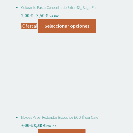
Colorante Pasta Concentrado Extra 42g SugarFlair
Rango
2,00
€
-
3,50
€
IVA inc.
de
Este
¡Oferta!
Seleccionar opciones
precios:
producto
desde
tiene
2,00 €
múltiples
hasta
variantes.
3,50 €
Las
opciones
se
pueden
elegir
en
la
página
Moldes Papel Redondos Bizcochos ECO If You Care
de
El
El
7,00
€
3,50
€
IVA inc.
producto
precio
precio