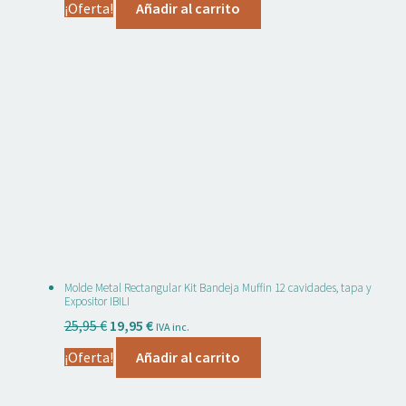
¡Oferta!
Añadir al carrito
original
actual
era:
es:
7,00 €.
3,50 €.
Molde Metal Rectangular Kit Bandeja Muffin 12 cavidades, tapa y
Expositor IBILI
El
El
25,95
€
19,95
€
IVA inc.
precio
precio
¡Oferta!
Añadir al carrito
original
actual
era:
es: