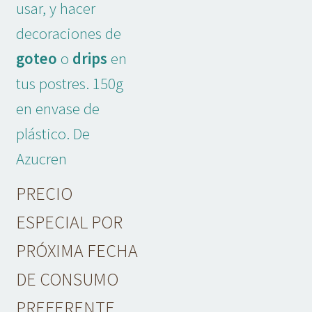
usar, y hacer
Adornos No Comestibles
decoraciones de
Kits
goteo
o
drips
en
tus postres. 150g
Textil
en envase de
Temas
plástico. De
Marcas
Azucren
OFERTAS
PRECIO
ESPECIAL POR
Mi cuenta
PRÓXIMA FECHA
Lista de deseos
DE CONSUMO
Blog de Repostería
PREFERENTE