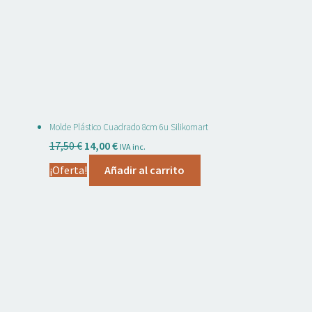
Molde Plástico Cuadrado 8cm 6u Silikomart
El
El
17,50
€
14,00
€
IVA inc.
precio
precio
¡Oferta!
Añadir al carrito
original
actual
era:
es:
17,50 €.
14,00 €.