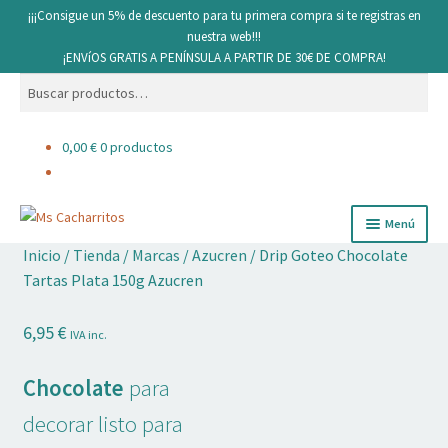
¡¡¡Consigue un 5% de descuento para tu primera compra si te registras en
nuestra web!!!
¡ENVíOS GRATIS A PENÍNSULA A PARTIR DE 30€ DE COMPRA!
Buscar
Buscar
por:
0,00
€
0 productos
Ir
Ir
Menú
a
al
Inicio
/
Tienda
/
Marcas
/
Azucren
/
Drip Goteo Chocolate
la
contenido
Cacharritos y Utensilios
Tartas Plata 150g Azucren
navegación
Pan
6,95
€
IVA inc.
Ingredientes
Chocolate
para
Decoración comestible
decorar listo para