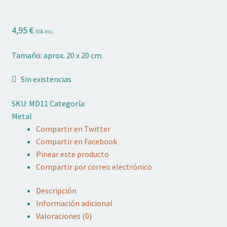
Adornos No Comestibles
4,95
€
IVA inc.
Kits
Tamaño: aprox. 20 x 20 cm.
Textil
Sin existencias
Temas
SKU:
MD11
Categoría:
Marcas
Metal
Compartir en Twitter
OFERTAS
Compartir en Facebook
Pinear este producto
Mi cuenta
Compartir por correo electrónico
Lista de deseos
Descripción
Información adicional
Blog de Repostería
Valoraciones (0)