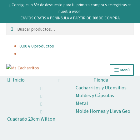
¡¡¡Consigue un 5% de descuento para tu primera compra si te registras en
nuestra web!!!
¡ENVíOS GRATIS A PENÍNSULA A PARTIR DE 30€ DE COMPRA!
Buscar
Buscar
por:
0,00
€
0 productos
Ir
Ir
Menú
a
al
Inicio
Tienda
la
contenido
Cacharritos y Utensilios
Cacharritos y Utensilios
navegación
Moldes y Cápsulas
Pan
Metal
Molde Hornea y Lleva Geo
Ingredientes
Cuadrado 20cm Wilton
Decoración comestible