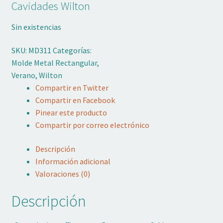
Cavidades Wilton
Adornos No Comestibles
Sin existencias
Kits
SKU:
MD311
Categorías:
Textil
Molde Metal Rectangular
,
Verano
,
Wilton
Temas
Compartir en Twitter
Compartir en Facebook
Marcas
Pinear este producto
Compartir por correo electrónico
OFERTAS
Descripción
Mi cuenta
Información adicional
Valoraciones (0)
Lista de deseos
Descripción
Blog de Repostería