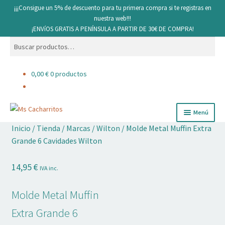
¡¡¡Consigue un 5% de descuento para tu primera compra si te registras en
nuestra web!!!
¡ENVíOS GRATIS A PENÍNSULA A PARTIR DE 30€ DE COMPRA!
Buscar
Buscar
por:
0,00
€
0 productos
Ir
Ir
Menú
a
al
Inicio
/
Tienda
/
Marcas
/
Wilton
/
Molde Metal Muffin Extra
la
contenido
Cacharritos y Utensilios
Grande 6 Cavidades Wilton
navegación
Pan
14,95
€
IVA inc.
Ingredientes
Molde Metal Muffin
Decoración comestible
Extra Grande 6