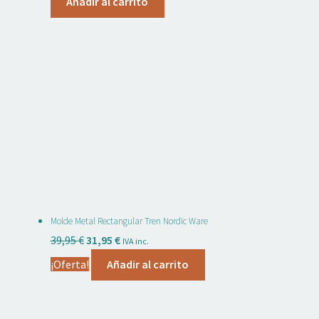
Añadir al carrito
Molde Metal Rectangular Tren Nordic Ware
El
El
39,95
€
31,95
€
IVA inc.
precio
precio
¡Oferta!
Añadir al carrito
original
actual
era:
es:
39,95 €.
31,95 €.