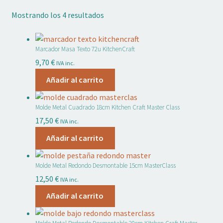
hijo
el
Mostrando los 4 resultados
menú
Expandi
Adornos No Comestibles
hijo
el
menú
Kits
Marcador Masa Texto 72u KitchenCraft
hijo
9,70
€
IVA inc.
Expandi
Textil
el
Añadir al carrito
menú
Expandi
Temas
hijo
el
Molde Metal Cuadrado 18cm Kitchen Craft Master Class
menú
Expandi
Marcas
17,50
€
IVA inc.
hijo
el
Añadir al carrito
menú
OFERTAS
hijo
Molde Metal Redondo Desmontable 15cm MasterClass
Mi cuenta
12,50
€
IVA inc.
Lista de deseos
Añadir al carrito
Blog de Repostería