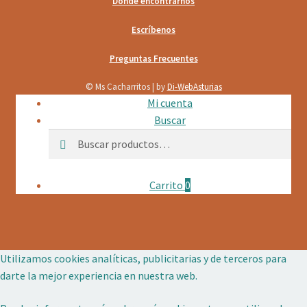
Donde encontrarnos
Escríbenos
Preguntas Frecuentes
© Ms Cacharritos | by
Di-WebAsturias
Mi cuenta
Buscar
Buscar
Buscar
por:
Carrito
0
Utilizamos cookies analíticas, publicitarias y de terceros para
darte la mejor experiencia en nuestra web.