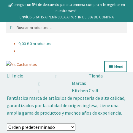
¡¡¡Consigue un 5% de descuento para tu primera compra si te registras en
nuestra web!!!
¡ENVíOS GRATIS A PENÍNSULA A PARTIR DE 30€ DE COMPRA!
Buscar
Buscar
por:
0,00
€
0 productos
Ir
Ir
Menú
a
al
Inicio
Tienda
Cerrar
la
contenido
Marcas
Expandi
navegación
Cacharritos y Utensilios
Kitchen Craft
el
Fantástica marca de artículos de repostería de alta calidad,
menú
Pan
hijo
garantizados por la calidad de origen inglesa, tiene una
amplia gama de productos y muchos años de experiencia.
Expandi
Ingredientes
el
menú
Expandi
Decoración comestible