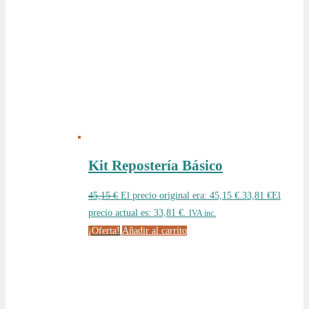
Kit Repostería Básico
45,15
€
El precio original era: 45,15 €.
33,81
€
El
precio actual es: 33,81 €.
IVA inc.
¡Oferta!
Añadir al carrito