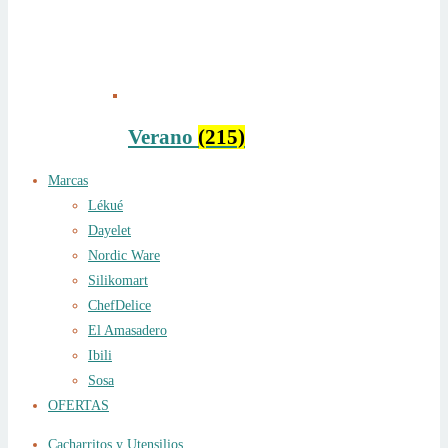
Verano
(215)
Marcas
Lékué
Dayelet
Nordic Ware
Silikomart
ChefDelice
El Amasadero
Ibili
Sosa
OFERTAS
Cacharritos y Utensilios