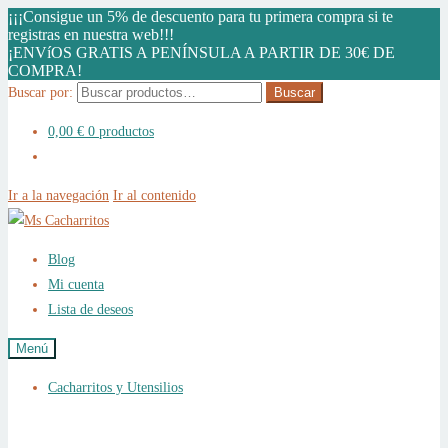
¡¡¡Consigue un 5% de descuento para tu primera compra si te
registras en nuestra web!!!
¡ENVíOS GRATIS A PENÍNSULA A PARTIR DE 30€ DE
COMPRA!
Buscar por:
Buscar
0,00
€
0 productos
Ir a la navegación
Ir al contenido
Blog
Mi cuenta
Lista de deseos
Menú
Cacharritos y Utensilios