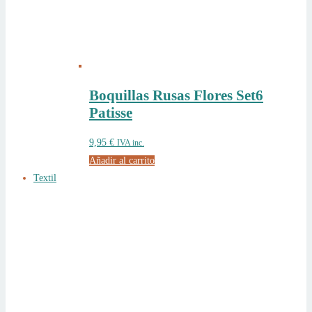
Boquillas Rusas Flores Set6
Patisse
9,95
€
IVA inc.
Añadir al carrito
Textil