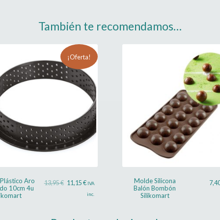
También te recomendamos…
¡Oferta!
Plástico Aro
Molde Silicona
El
El
13,95
€
11,15
€
7,4
IVA
do 10cm 4u
Balón Bombón
precio
precio
likomart
inc.
Silikomart
original
actual
era:
es: