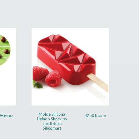
Molde Silicona
0
€
32,50
€
IVA inc.
IVA inc.
Helado Shock by
Jordi Roca
Silikomart