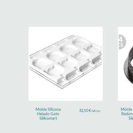
Molde Silicona
Molde 
32,50
€
IVA inc.
Helado Gato
Redon
Silikomart
Si