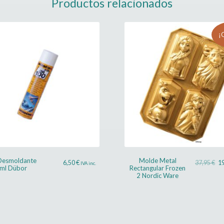
Productos relacionados
13,95 €.
11,15 €.
¡
Desmoldante
Molde Metal
El
6,50
€
37,95
€
1
IVA inc.
ml Dübor
Rectangular Frozen
pr
2 Nordic Ware
ori
era
37,