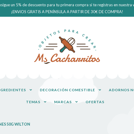
sigue un 5% de descuento para tu primera compra si te registras en nuestra
¡ENVíOS GRATIS A PENÍNSULA A PARTIR DE 30€ DE COMPRA!
Ir
Ir
a
al
la
contenido
navegación
NGREDIENTES
DECORACIÓN COMESTIBLE
ADORNOS N
TEMAS
MARCAS
OFERTAS
NES 50G WILTON