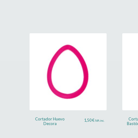
Cortador Huevo
Cort
1,50
€
IVA inc.
Decora
Bastó