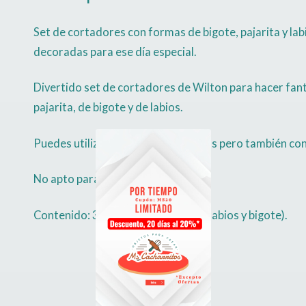
Set de cortadores con formas de bigote, pajarita y la
decoradas para ese día especial.
Divertido set de cortadores de Wilton para hacer fantá
pajarita, de bigote y de labios.
Puedes utilizarlo para hacer galletas pero también c
No apto para lavavajillas
Contenido: 3 cortadores (pajarita, labios y bigote).