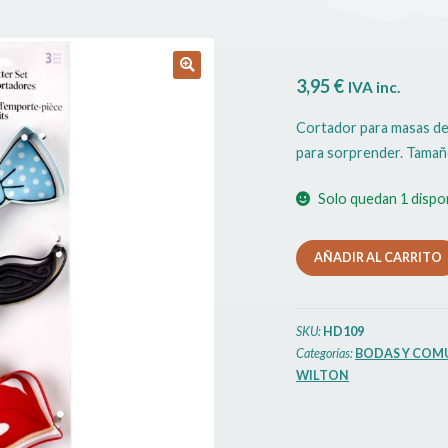
3,95
€
IVA inc.
🔍
Cortador para masas de g
para sorprender. Tamaño
Solo quedan 1 dispo
Cortador
AÑADIR AL CARRITO
Metal
Set
Bigote
SKU:
HD109
Pajarita
Categorías:
BODAS Y COM
Labios
WILTON
Wilton
cantidad