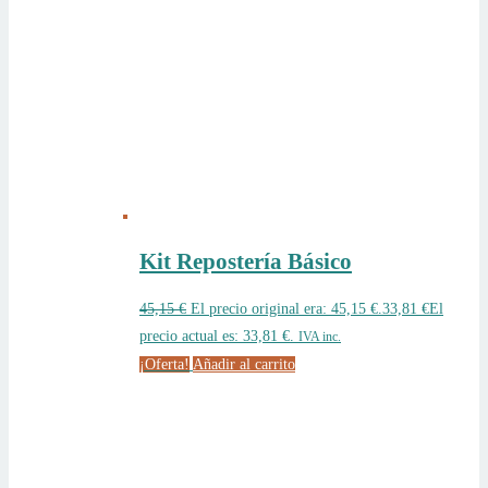
Kit Repostería Básico
45,15
€
El precio original era: 45,15 €.
33,81
€
El
precio actual es: 33,81 €.
IVA inc.
¡Oferta!
Añadir al carrito