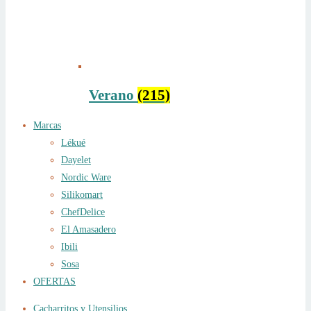
Verano
(215)
Marcas
Lékué
Dayelet
Nordic Ware
Silikomart
ChefDelice
El Amasadero
Ibili
Sosa
OFERTAS
Cacharritos y Utensilios