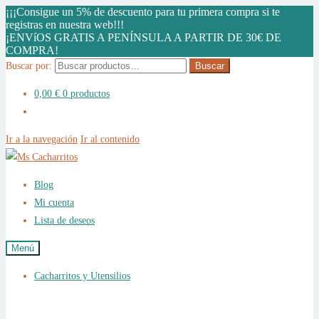
¡¡¡Consigue un 5% de descuento para tu primera compra si te
registras en nuestra web!!!
¡ENVíOS GRATIS A PENÍNSULA A PARTIR DE 30€ DE
COMPRA!
Buscar por:
Buscar
0,00
€
0 productos
Ir a la navegación
Ir al contenido
Blog
Mi cuenta
Lista de deseos
Menú
Cacharritos y Utensilios