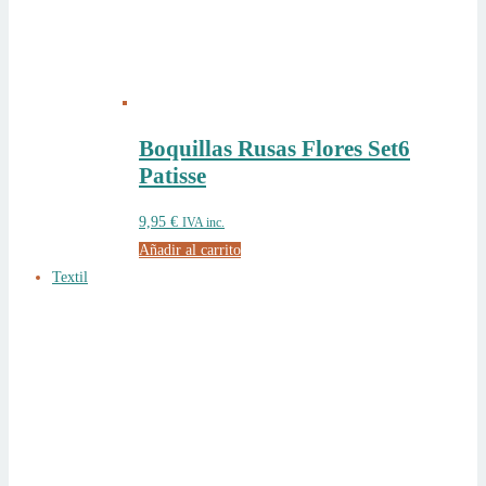
Boquillas Rusas Flores Set6
Patisse
9,95
€
IVA inc.
Añadir al carrito
Textil