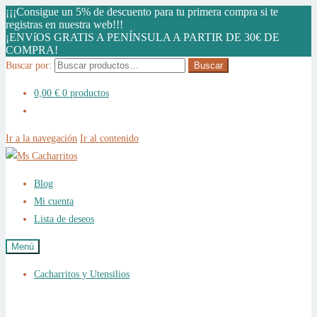
¡¡¡Consigue un 5% de descuento para tu primera compra si te
registras en nuestra web!!!
¡ENVíOS GRATIS A PENÍNSULA A PARTIR DE 30€ DE
COMPRA!
Buscar por:
Buscar
0,00
€
0 productos
Ir a la navegación
Ir al contenido
Blog
Mi cuenta
Lista de deseos
Menú
Cacharritos y Utensilios