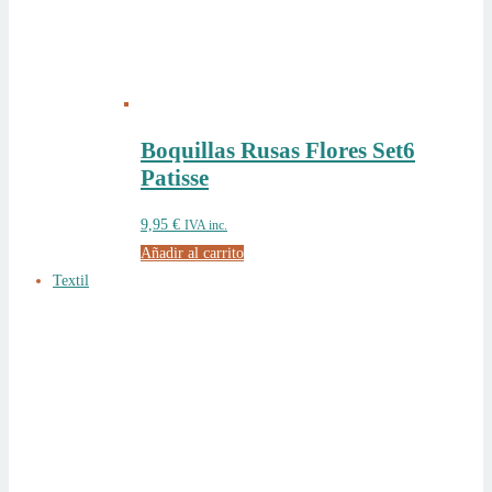
Boquillas Rusas Flores Set6
Patisse
9,95
€
IVA inc.
Añadir al carrito
Textil