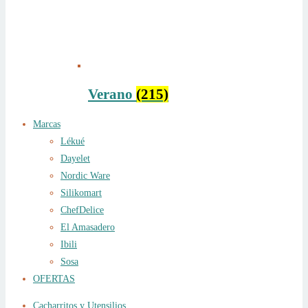
Verano
(215)
Marcas
Lékué
Dayelet
Nordic Ware
Silikomart
ChefDelice
El Amasadero
Ibili
Sosa
OFERTAS
Cacharritos y Utensilios