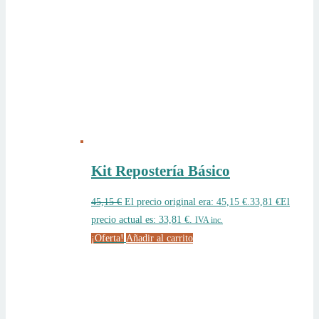
Kit Repostería Básico
45,15
€
El precio original era: 45,15 €.
33,81
€
El
precio actual es: 33,81 €.
IVA inc.
¡Oferta!
Añadir al carrito