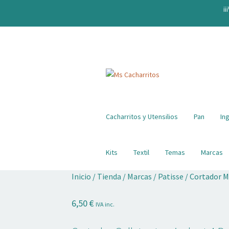
¡¡
Ir
Ir
a
al
la
contenido
navegación
Cacharritos y Utensilios
Pan
In
Kits
Textil
Temas
Marcas
Inicio
/
Tienda
/
Marcas
/
Patisse
/
Cortador Me
6,50
€
IVA inc.