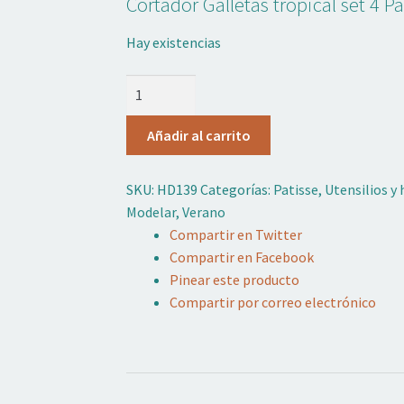
Cortador Galletas tropical set 4 Pa
Hay existencias
Cortador
Metal
Galletas
Añadir al carrito
Tropical
Set4
SKU:
HD139
Categorías:
Patisse
,
Utensilios y
Patisse
Modelar
,
Verano
cantidad
Compartir en Twitter
Compartir en Facebook
Pinear este producto
Compartir por correo electrónico