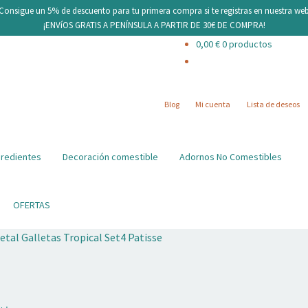
¡Consigue un 5% de descuento para tu primera compra si te registras en nuestra web
¡ENVíOS GRATIS A PENÍNSULA A PARTIR DE 30€ DE COMPRA!
0,00
€
0 productos
Blog
Mi cuenta
Lista de deseos
gredientes
Decoración comestible
Adornos No Comestibles
OFERTAS
tal Galletas Tropical Set4 Patisse