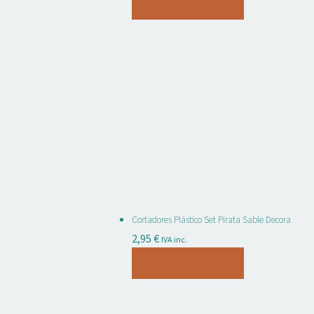
Añadir al carrito
Cortadores Plástico Set Pirata Sable Decora
2,95
€
IVA inc.
Añadir al carrito