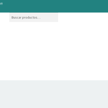
!!!
Buscar
Buscar
por: