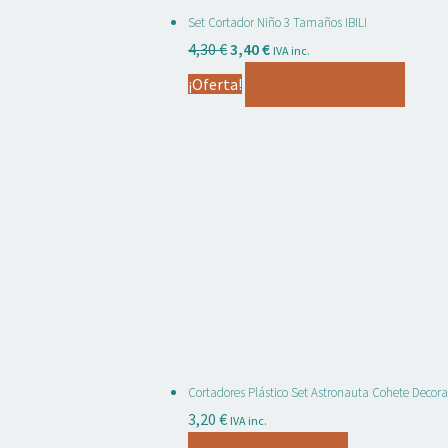
Set Cortador Niño 3 Tamaños IBILI
El
El
4,30
€
3,40
€
IVA inc.
precio
precio
¡Oferta!
Añadir al carrito
original
actual
era:
es:
4,30 €.
3,40 €.
Cortadores Plástico Set Astronauta Cohete Decor
3,20
€
IVA inc.