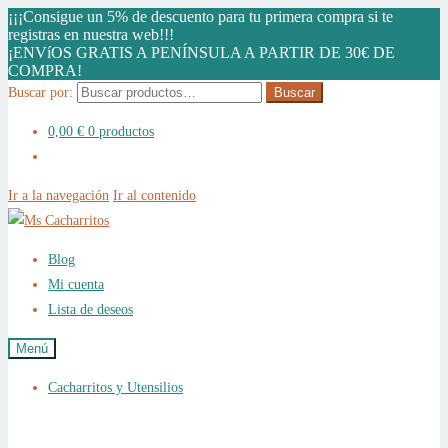
¡¡¡Consigue un 5% de descuento para tu primera compra si te
registras en nuestra web!!!
¡ENVíOS GRATIS A PENÍNSULA A PARTIR DE 30€ DE
COMPRA!
Buscar por:
Buscar
0,00
€
0 productos
Ir a la navegación
Ir al contenido
Blog
Mi cuenta
Lista de deseos
Menú
Cacharritos y Utensilios