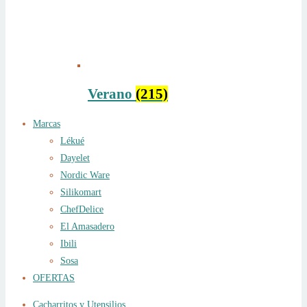
Verano
(215)
Marcas
Lékué
Dayelet
Nordic Ware
Silikomart
ChefDelice
El Amasadero
Ibili
Sosa
OFERTAS
Cacharritos y Utensilios