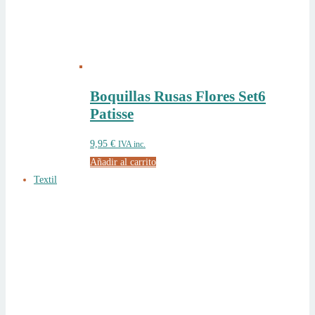
Boquillas Rusas Flores Set6
Patisse
9,95
€
IVA inc.
Añadir al carrito
Textil