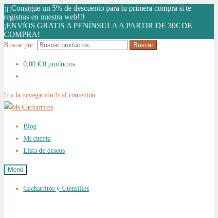
¡¡¡Consigue un 5% de descuento para tu primera compra si te
registras en nuestra web!!!
¡ENVíOS GRATIS A PENÍNSULA A PARTIR DE 30€ DE
COMPRA!
Buscar por:
Buscar
0,00
€
0 productos
Ir a la navegación
Ir al contenido
Blog
Mi cuenta
Lista de deseos
Menú
Cacharritos y Utensilios