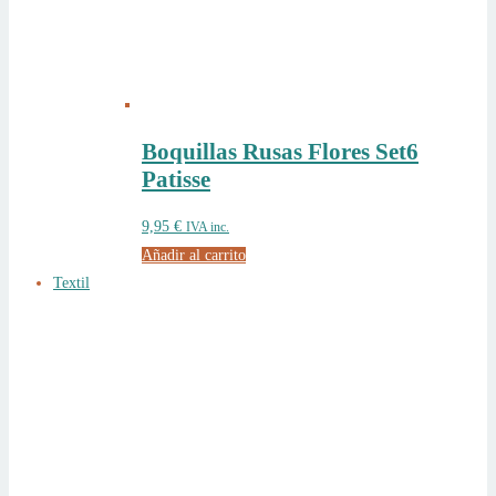
Boquillas Rusas Flores Set6
Patisse
9,95
€
IVA inc.
Añadir al carrito
Textil