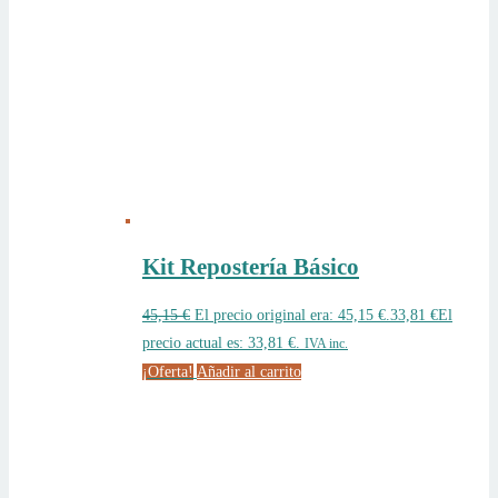
Kit Repostería Básico
45,15
€
El precio original era: 45,15 €.
33,81
€
El
precio actual es: 33,81 €.
IVA inc.
¡Oferta!
Añadir al carrito