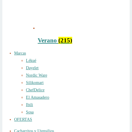
Verano
(215)
Marcas
Lékué
Dayelet
Nordic Ware
Silikomart
ChefDelice
El Amasadero
Ibili
Sosa
OFERTAS
Cacharritos y Utensilios