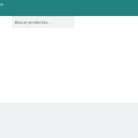
!!!
Buscar
Buscar
por: