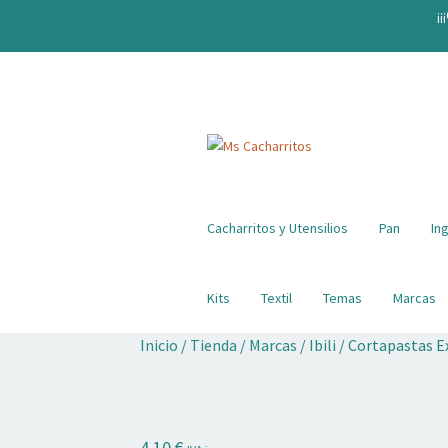
¡¡
Ir
Ir
a
al
la
contenido
navegación
Cacharritos y Utensilios
Pan
In
Kits
Textil
Temas
Marcas
Inicio
/
Tienda
/
Marcas
/
Ibili
/
Cortapastas Ex
4,10
€