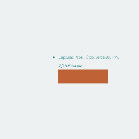
Cápsulas Papel Fútbol Verde 30u PME
2,25
€
IVA inc.
Añadir al carrito