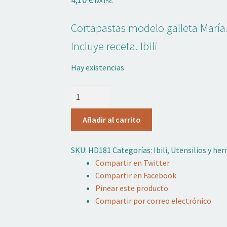
IVA inc.
Cortapastas modelo galleta Marí
Incluye receta. Ibili
Hay existencias
Cortapastas
Expulsor
Galleta
Añadir al carrito
María
Ibili
SKU:
HD181
Categorías:
Ibili
,
Utensilios y he
cantidad
Compartir en Twitter
Compartir en Facebook
Pinear este producto
Compartir por correo electrónico