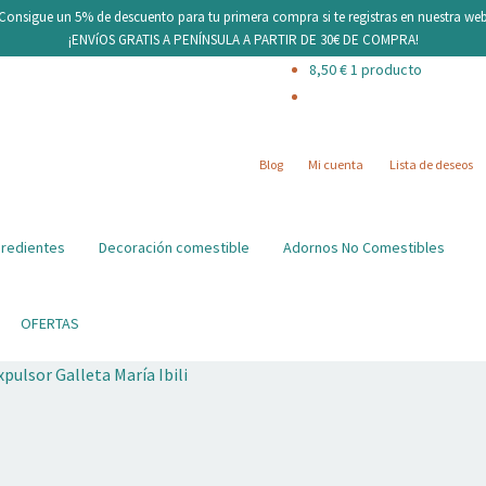
¡Consigue un 5% de descuento para tu primera compra si te registras en nuestra web
¡ENVíOS GRATIS A PENÍNSULA A PARTIR DE 30€ DE COMPRA!
8,50
€
1 producto
Blog
Mi cuenta
Lista de deseos
gredientes
Decoración comestible
Adornos No Comestibles
OFERTAS
pulsor Galleta María Ibili