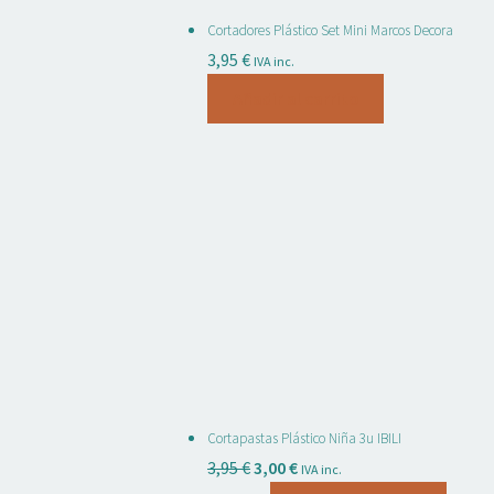
Cortadores Plástico Set Mini Marcos Decora
3,95
€
IVA inc.
Añadir al carrito
Cortapastas Plástico Niña 3u IBILI
El
El
3,95
€
3,00
€
IVA inc.
precio
precio