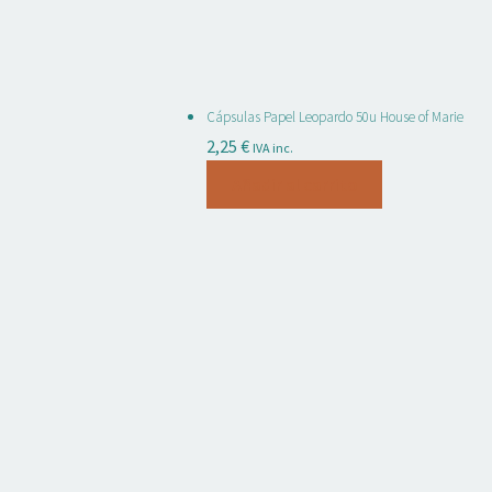
Cápsulas Papel Leopardo 50u House of Marie
2,25
€
IVA inc.
Añadir al carrito