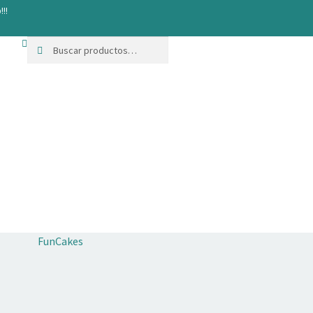
!!!
Buscar
Buscar
por:
FunCakes