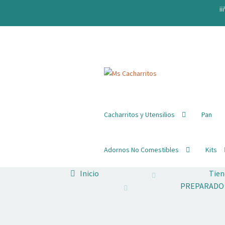
¡¡
Ir
Ir
a
al
la
contenido
navegación
Cacharritos y Utensilios
Pan
Adornos No Comestibles
Kits
Inicio
Tien
PREPARADO 