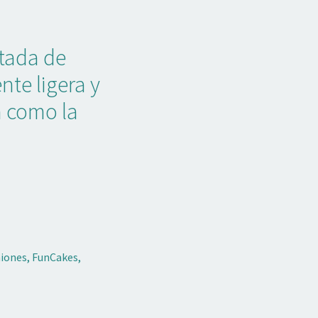
tada de
te ligera y
 como la
iones
,
FunCakes
,