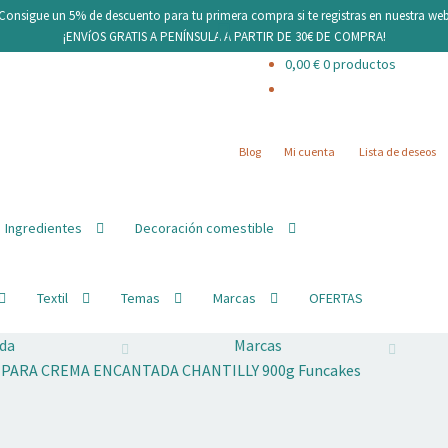
¡Consigue un 5% de descuento para tu primera compra si te registras en nuestra web
¡ENVíOS GRATIS A PENÍNSULA A PARTIR DE 30€ DE COMPRA!
0,00
€
0 productos
Blog
Mi cuenta
Lista de deseos
Ingredientes
Decoración comestible
Textil
Temas
Marcas
OFERTAS
da
Marcas
PARA CREMA ENCANTADA CHANTILLY 900g Funcakes