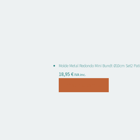
Molde Metal Redondo Mini Bundt Ø10cm Set2 Pati
18,95
€
IVA inc.
Añadir al carrito