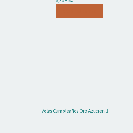
6,50
€
IVA inc.
Añadir al carrito
Velas Cumpleaños Oro Azucren