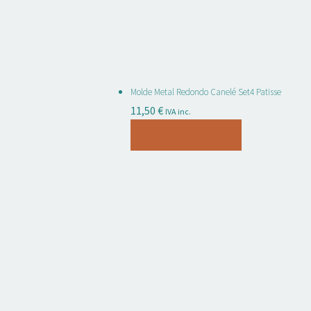
Molde Metal Redondo Canelé Set4 Patisse
11,50
€
IVA inc.
Añadir al carrito