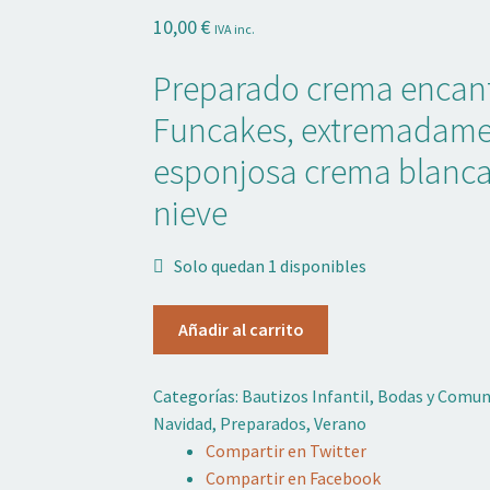
10,00
€
IVA inc.
Preparado crema encan
Funcakes, extremadamen
esponjosa crema blanca
nieve
Solo quedan 1 disponibles
PREPARADO
Añadir al carrito
PARA
CREMA
Categorías:
Bautizos Infantil
,
Bodas y Comun
ENCANTADA
Navidad
,
Preparados
,
Verano
CHANTILLY
Compartir en Twitter
900g
Compartir en Facebook
Funcakes