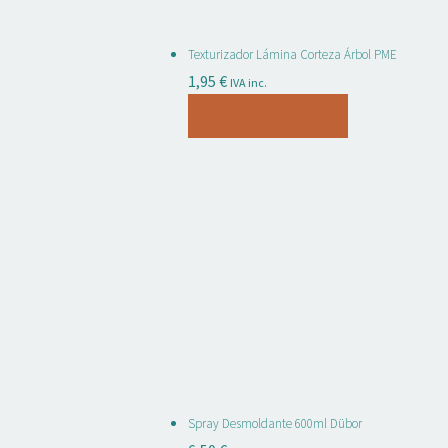
Texturizador Lámina Corteza Árbol PME
1,95
€
IVA inc.
Añadir al carrito
Spray Desmoldante 600ml Dübor