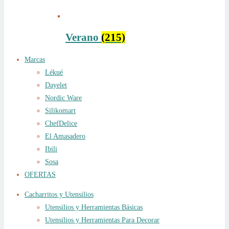
Verano
(215)
Marcas
Lékué
Dayelet
Nordic Ware
Silikomart
ChefDelice
El Amasadero
Ibili
Sosa
OFERTAS
Cacharritos y Utensilios
Utensilios y Herramientas Básicas
Utensilios y Herramientas Para Decorar