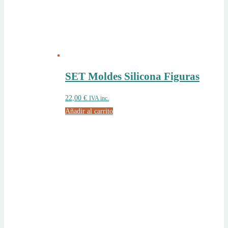
SET Moldes Silicona Figuras
22,00
€
IVA inc.
Añadir al carrito