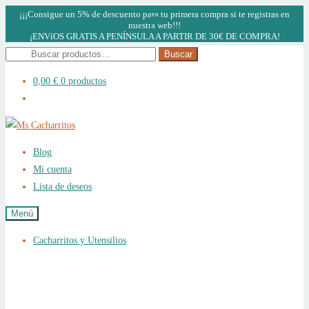
¡¡¡Consigue un 5% de descuento para tu primera compra si te registras en
nuestra web!!!
¡ENVíOS GRATIS A PENÍNSULA A PARTIR DE 30€ DE COMPRA!
Buscar
Buscar
por:
0,00
€
0 productos
Ir
Ir
a
al
Blog
la
contenido
Mi cuenta
navegación
Lista de deseos
Menú
Cacharritos y Utensilios