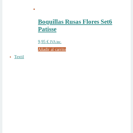
Boquillas Rusas Flores Set6
Patisse
9,95
€
IVA inc.
Añadir al carrito
Textil