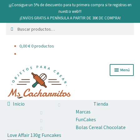
¡¡¡Consigue un 5% de descuento para tu primera compra si te registras en
nuestra web!!!
¡ENVíOS GRATIS A PENÍNSULA A PARTIR DE 30€ DE COMPRA!
Buscar
Buscar
por:
0,00
€
0 productos
Ir
Ir
Menú
a
al
la
contenido
navegación
Inicio
Tienda
Cacharritos y Utensilios
Marcas
FunCakes
Pan
Bolas Cereal Chocolate
Love Affair 130g Funcakes
Ingredientes