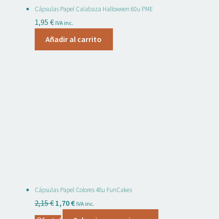
Cápsulas Papel Calabaza Halloween 60u PME
1,95
€
IVA inc.
Añadir al carrito
Cápsulas Papel Colores 48u FunCakes
El
El
2,15
€
1,70
€
IVA inc.
precio
precio
Este