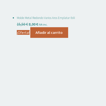
Molde Metal Redondo Varios Aros Emplatar Ibili
El
El
15,50
€
8,00
€
IVA inc.
precio
precio
¡Oferta!
Añadir al carrito
original
actual
era:
es:
15,50 €.
8,00 €.