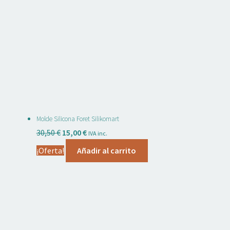
Molde Silicona Foret Silikomart
El
El
30,50
€
15,00
€
IVA inc.
precio
precio
¡Oferta!
Añadir al carrito
original
actual
era:
es:
30,50 €.
15,00 €.