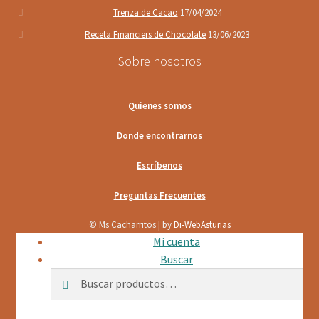
Trenza de Cacao
17/04/2024
Receta Financiers de Chocolate
13/06/2023
Sobre nosotros
Quienes somos
Donde encontrarnos
Escríbenos
Preguntas Frecuentes
© Ms Cacharritos | by
Di-WebAsturias
Mi cuenta
Buscar
Buscar
Buscar
por: