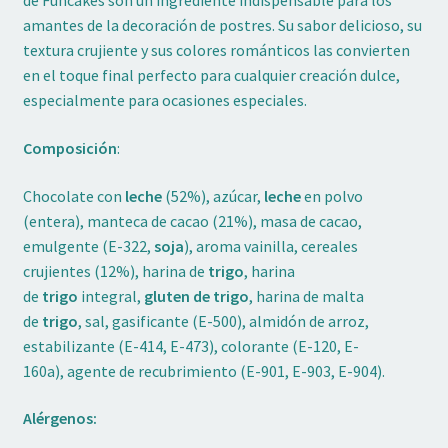
de Funcakes son un ingrediente indispensable para los
amantes de la decoración de postres. Su sabor delicioso, su
textura crujiente y sus colores románticos las convierten
en el toque final perfecto para cualquier creación dulce,
especialmente para ocasiones especiales.
Composición
:
Chocolate con
leche
(52%), azúcar,
leche
en polvo
(entera), manteca de cacao (21%), masa de cacao,
emulgente (E-322,
soja
), aroma vainilla, cereales
crujientes (12%), harina de
trigo
, harina
de
trigo
integral,
gluten de trigo
, harina de malta
de
trigo
, sal, gasificante (E-500), almidón de arroz,
estabilizante (E-414, E-473), colorante (E-120, E-
160a), agente de recubrimiento (E-901, E-903, E-904).
Alérgenos: