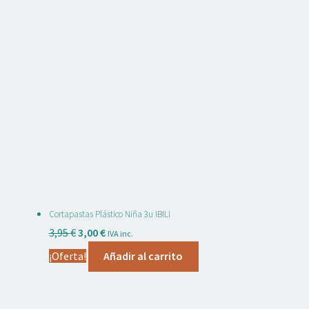
Cortapastas Plástico Niña 3u IBILI
El
El
3,95
€
3,00
€
IVA inc.
precio
precio
¡Oferta!
Añadir al carrito
original
actual
era:
es:
3,95 €.
3,00 €.