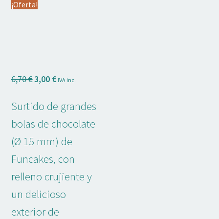
¡Oferta!
Decoración comestible
Adornos No Comestibles
Kits
El
El
6,70
€
3,00
€
IVA inc.
precio
precio
Textil
original
actual
Surtido de grandes
era:
es:
Temas
bolas de chocolate
6,70 €.
3,00 €.
(Ø 15 mm) de
Marcas
Funcakes, con
OFERTAS
relleno crujiente y
Mi cuenta
un delicioso
exterior de
Lista de deseos