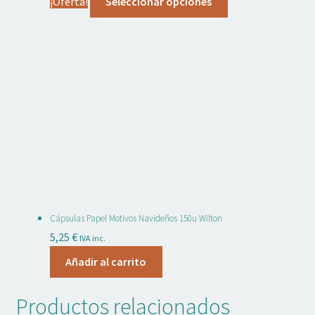
¡Oferta!
Seleccionar opciones
original
actual
producto
era:
es:
tiene
2,15 €.
1,70 €.
múltiples
variantes.
Las
opciones
se
pueden
elegir
en
la
página
Cápsulas Papel Motivos Navideños 150u Wilton
de
5,25
€
IVA inc.
producto
Añadir al carrito
Productos relacionados