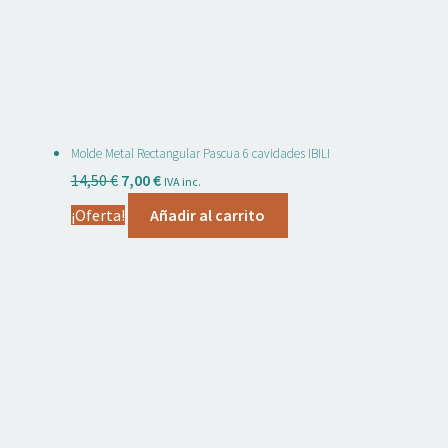
Molde Metal Rectangular Pascua 6 cavidades IBILI
El
El
14,50
€
7,00
€
IVA inc.
precio
precio
¡Oferta!
Añadir al carrito
original
actual
era:
es:
14,50 €.
7,00 €.