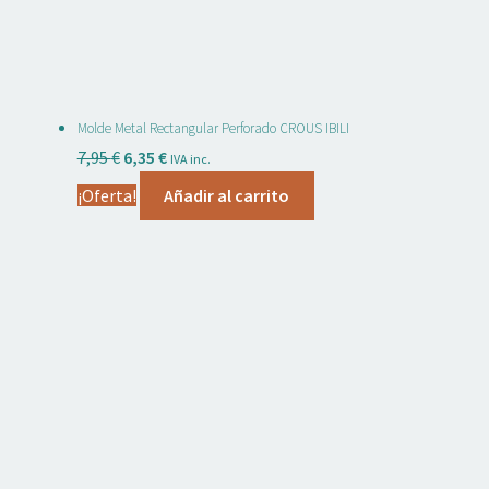
Molde Metal Rectangular Perforado CROUS IBILI
El
El
7,95
€
6,35
€
IVA inc.
precio
precio
¡Oferta!
Añadir al carrito
original
actual
era:
es:
7,95 €.
6,35 €.