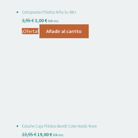
Cortapastas Plástico Niña 3u IBILI
El
El
3,95
€
3,00
€
IVA inc.
precio
precio
¡Oferta!
Añadir al carrito
original
actual
era:
es:
3,95 €.
3,00 €.
Estuche Caja Plástico Bundt Cake Nordic Ware
El
El
23,95
€
19,00
€
IVA inc.