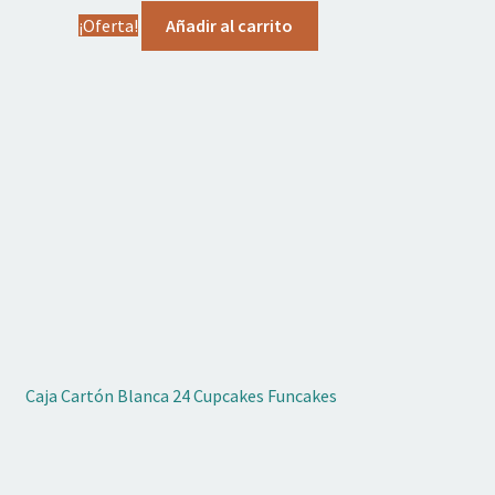
precio
precio
¡Oferta!
Añadir al carrito
original
actual
era:
es:
23,95 €.
19,00 €.
Caja Cartón Blanca 24 Cupcakes Funcakes