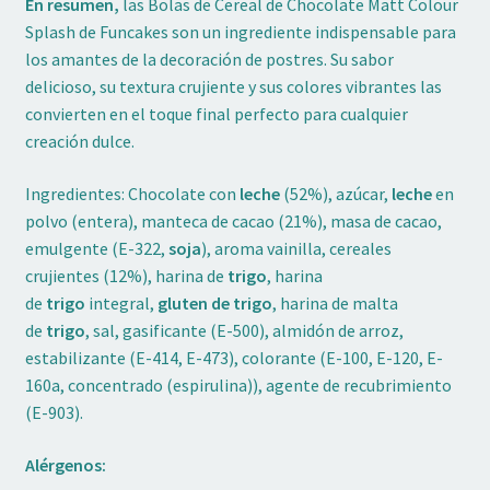
En resumen,
las Bolas de Cereal de Chocolate Matt Colour
Splash de Funcakes son un ingrediente indispensable para
los amantes de la decoración de postres. Su sabor
delicioso, su textura crujiente y sus colores vibrantes las
convierten en el toque final perfecto para cualquier
creación dulce.
Ingredientes: Chocolate con
leche
(52%), azúcar,
leche
en
polvo (entera), manteca de cacao (21%), masa de cacao,
emulgente (E-322,
soja
), aroma vainilla, cereales
crujientes (12%), harina de
trigo
, harina
de
trigo
integral,
gluten de trigo
, harina de malta
de
trigo
, sal, gasificante (E-500), almidón de arroz,
estabilizante (E-414, E-473), colorante (E-100, E-120, E-
160a, concentrado (espirulina)), agente de recubrimiento
(E-903).
Alérgenos: