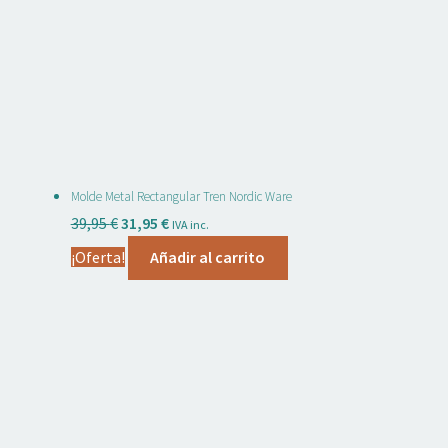
Molde Metal Rectangular Tren Nordic Ware
El
El
39,95
€
31,95
€
IVA inc.
precio
precio
¡Oferta!
Añadir al carrito
original
actual
era:
es:
39,95 €.
31,95 €.