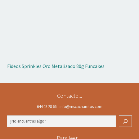
Fideos Sprinkles Oro Metalizado 80g Funcakes
Contacto...
644 08 28 66 - info@mscacharritos.com
Buscar
Para leer…