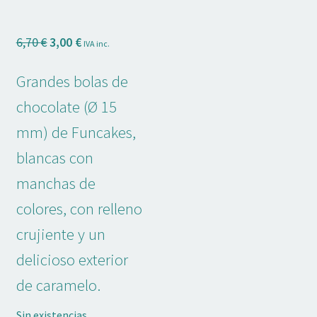
Adornos No Comestibles
El
El
6,70
€
3,00
€
IVA inc.
Kits
precio
precio
original
actual
Grandes bolas de
Textil
era:
es:
chocolate (Ø 15
6,70 €.
3,00 €.
Temas
mm) de Funcakes,
Marcas
blancas con
manchas de
OFERTAS
colores, con relleno
Mi cuenta
crujiente y un
delicioso exterior
Lista de deseos
de caramelo.
Blog de Repostería
Sin existencias