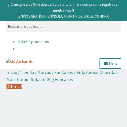
¡¡¡Consigue un 5% de descuento para tu primera compra si te registras en
nuestra web!!!
¡ENVíOS GRATIS A PENÍNSULA A PARTIR DE 30€ DE COMPRA!
Buscar
Buscar
por:
0,00
€
0 productos
Ir
Ir
Menú
a
al
Inicio
/
Tienda
/
Marcas
/
FunCakes
/
Bola Cereal Chocolate
la
contenido
Cacharritos y Utensilios
Matt Colour Splash 130g Funcakes
navegación
¡Oferta!
Pan
Ingredientes
Decoración comestible