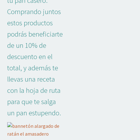
tu pan casero.
Adornos No Comestibles
Comprando juntos
Kits
estos productos
podrás beneficiarte
Textil
de un 10% de
Temas
descuento en el
total, y además te
Marcas
llevas una receta
OFERTAS
con la hoja de ruta
Mi cuenta
para que te salga
un pan estupendo.
Lista de deseos
Blog de Repostería