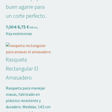
buen agarre para
un corte perfecto.
El
El
7,50
€
6,75
€
IVA inc.
precio
precio
Hay existencias
original
actual
era:
es:
7,50 €.
6,75 €.
Rasqueta
Rectangular El
Amasadero
Rasqueta para manejar
masas, fabricado en
plástico resistente y
duradero. Medidas: 14.5 cm