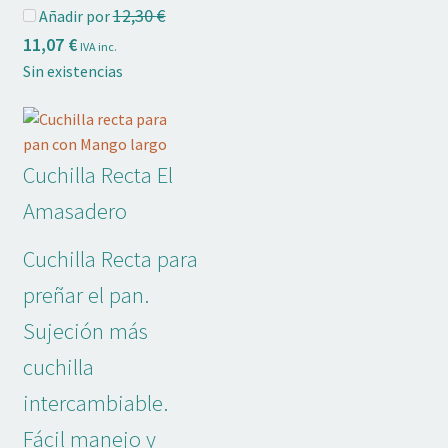
El
12,30
€
Añadir por
precio
El
11,07
€
IVA inc.
original
precio
Sin existencias
era:
actual
12,30 €.
es:
11,07 €.
Cuchilla Recta El
Amasadero
Cuchilla Recta para
preñar el pan.
Sujeción más
cuchilla
intercambiable.
Fácil manejo y