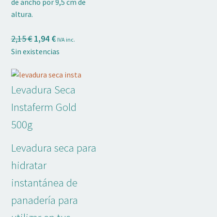
de ancho por 9,5 cm de
altura.
El
El
2,15
€
1,94
€
IVA inc.
precio
precio
Sin existencias
original
actual
era:
es:
2,15 €.
1,94 €.
Levadura Seca
Instaferm Gold
500g
Levadura seca para
hidratar
instantánea de
panadería para