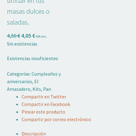
utilizar en tus
masas dulces o
saladas.
El
El
4,50
€
4,05
€
IVA inc.
precio
precio
Sin existencias
original
actual
era:
es:
Existencias insuficientes
4,50 €.
4,05 €.
Categorías:
Cumpleaños y
aniversarios
,
El
Amasadero
,
Kits
,
Pan
Compartir en Twitter
Compartir en Facebook
Pinear este producto
Compartir por correo electrónico
Descripción