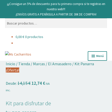
¡¡¡Consigue un 5% de descuento para tu primera compra si te registras en
nuestra web!!!
¡ENVíOS GRATIS A PENÍNSULA A PARTIR DE 30€ DE COMPRA!
Buscar
Buscar
por:
0,00
€
0 productos
Ir
Ir
Menú
a
al
Inicio
/
Tienda
/
Marcas
/
El Amasadero
/
Kit Panarra
la
contenido
Cacharritos y Utensilios
¡Oferta!
navegación
Pan
El
El
14,15
€
12,74
€
Desde:
IVA
precio
precio
inc.
Ingredientes
original
actual
era:
es:
Kit para disfrutar de
Decoración comestible
14,15 €.
12,74 €.