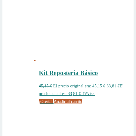
Kit Repostería Básico
45,15
€
El precio original era: 45,15 €.
33,81
€
El
precio actual es: 33,81 €.
IVA inc.
¡Oferta!
Añadir al carrito