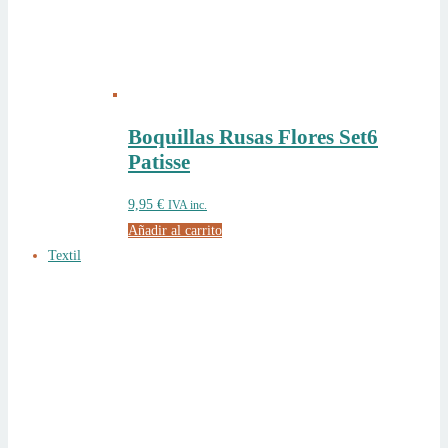
Boquillas Rusas Flores Set6
Patisse
9,95
€
IVA inc.
Añadir al carrito
Textil