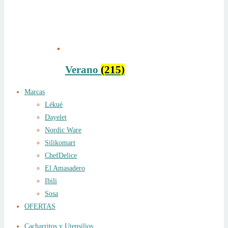
Verano
(215)
Marcas
Lékué
Dayelet
Nordic Ware
Silikomart
ChefDelice
El Amasadero
Ibili
Sosa
OFERTAS
Cacharritos y Utensilios