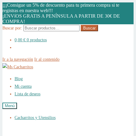
¡¡¡Consigue un 5% de descuento para tu primera compra si te
registras en nuestra web!!!
¡ENVíOS GRATIS A PENÍNSULA A PARTIR DE 30€ DE
COMPRA!
Buscar por:
Buscar
0,00
€
0 productos
Ir a la navegación
Ir al contenido
Blog
Mi cuenta
Lista de deseos
Menú
Cacharritos y Utensilios