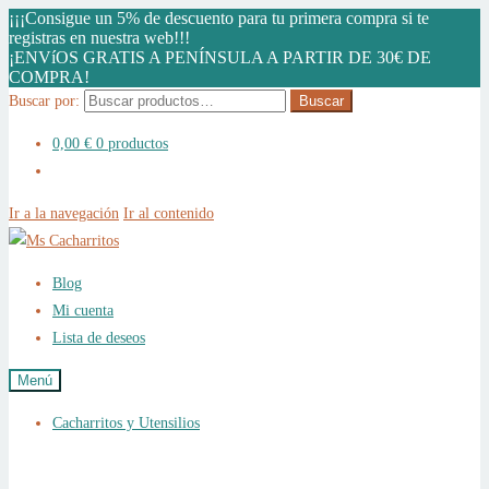
¡¡¡Consigue un 5% de descuento para tu primera compra si te
registras en nuestra web!!!
¡ENVíOS GRATIS A PENÍNSULA A PARTIR DE 30€ DE
COMPRA!
Buscar por:
Buscar
0,00
€
0 productos
Ir a la navegación
Ir al contenido
Blog
Mi cuenta
Lista de deseos
Menú
Cacharritos y Utensilios