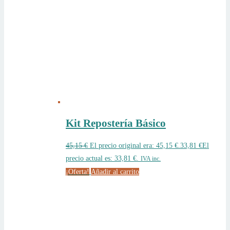
Kit Repostería Básico
45,15
€
El precio original era: 45,15 €.
33,81
€
El
precio actual es: 33,81 €.
IVA inc.
¡Oferta!
Añadir al carrito