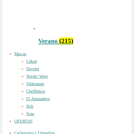
Verano
(215)
Marcas
Lékué
Dayelet
Nordic Ware
Silikomart
ChefDelice
El Amasadero
Ibili
Sosa
OFERTAS
Cacharritos y Utensilios