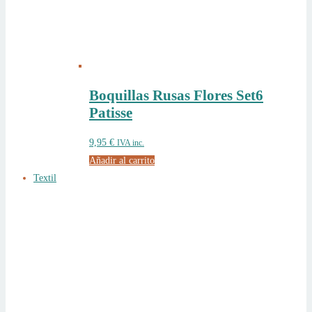
Boquillas Rusas Flores Set6
Patisse
9,95
€
IVA inc.
Añadir al carrito
Textil