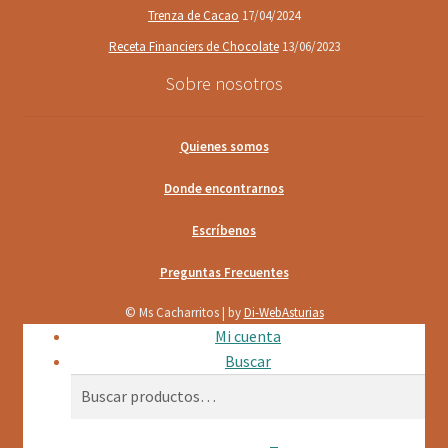
Trenza de Cacao
17/04/2024
Receta Financiers de Chocolate
13/06/2023
Sobre nosotros
Quienes somos
Donde encontrarnos
Escríbenos
Preguntas Frecuentes
© Ms Cacharritos | by
Di-WebAsturias
Mi cuenta
Buscar
Buscar
Buscar
por: