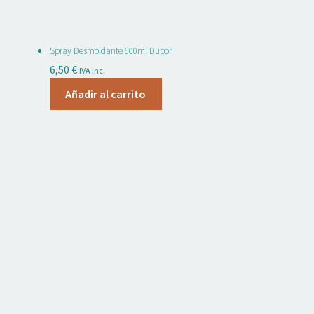
en
la
página
Spray Desmoldante 600ml Dübor
de
6,50
€
IVA inc.
producto
Añadir al carrito