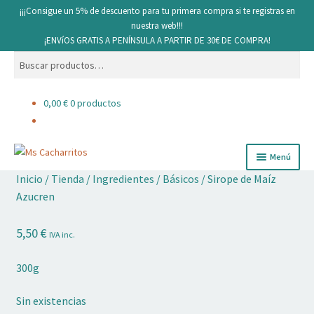
¡¡¡Consigue un 5% de descuento para tu primera compra si te registras en
nuestra web!!!
¡ENVíOS GRATIS A PENÍNSULA A PARTIR DE 30€ DE COMPRA!
Buscar
Buscar
por:
0,00
€
0 productos
Ir
Ir
Menú
a
al
Inicio
/
Tienda
/
Ingredientes
/
Básicos
/
Sirope de Maíz
la
contenido
Cacharritos y Utensilios
Azucren
navegación
Pan
5,50
€
IVA inc.
Ingredientes
300g
Decoración comestible
Sin existencias