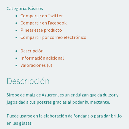
Adornos No Comestibles
Categoría:
Básicos
Compartir en Twitter
Kits
Compartir en Facebook
Pinear este producto
Textil
Compartir por correo electrónico
Temas
Descripción
Información adicional
Marcas
Valoraciones (0)
OFERTAS
Descripción
Mi cuenta
Sirope de maíz de Azucren, es un endulzan que da dulzor y
jugosidad a tus postres gracias al poder humectante.
Lista de deseos
Puede usarse en la elaboración de fondant o para dar brillo
Blog de Repostería
en las glasas.