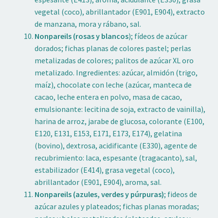
vegetal (coco), abrillantador (E901, E904), extracto
de manzana, mora y rábano, sal.
Nonpareils (rosas y blancos
); fídeos de azúcar
dorados; fichas planas de colores pastel; perlas
metalizadas de colores; palitos de azúcar XL oro
metalizado. Ingredientes: azúcar, almidón (trigo,
maíz), chocolate con leche (azúcar, manteca de
cacao, leche entera en polvo, masa de cacao,
emulsionante: lecitina de soja, extracto de vainilla),
harina de arroz, jarabe de glucosa, colorante (E100,
E120, E131, E153, E171, E173, E174), gelatina
(bovino), dextrosa, acidificante (E330), agente de
recubrimiento: laca, espesante (tragacanto), sal,
estabilizador (E414), grasa vegetal (coco),
abrillantador (E901, E904), aroma, sal.
Nonpareils (azules, verdes y púrpuras)
; fideos de
azúcar azules y plateados; fichas planas moradas;