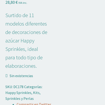
28,80
€
IVA inc.
Adornos No Comestibles
Surtido de 11
Kits
modelos diferentes
Textil
de decoraciones de
Temas
azúcar Happy
Sprinkles, ideal
Marcas
para todo tipo de
OFERTAS
elaboraciones.
Mi cuenta
Sin existencias
Lista de deseos
SKU:
DC178
Categorías:
Happy Sprinkles
,
Kits
,
Blog de Repostería
Sprinkles y Perlas
Compartir en Twitter