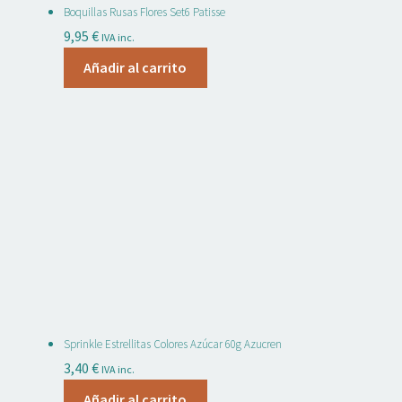
Boquillas Rusas Flores Set6 Patisse
9,95
€
IVA inc.
Añadir al carrito
Sprinkle Estrellitas Colores Azúcar 60g Azucren
3,40
€
IVA inc.
Añadir al carrito