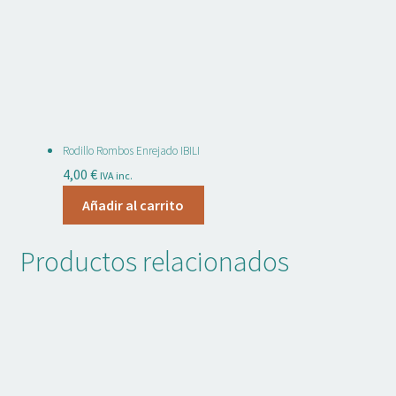
opciones
se
pueden
elegir
en
la
página
Rodillo Rombos Enrejado IBILI
de
4,00
€
IVA inc.
producto
Añadir al carrito
Productos relacionados