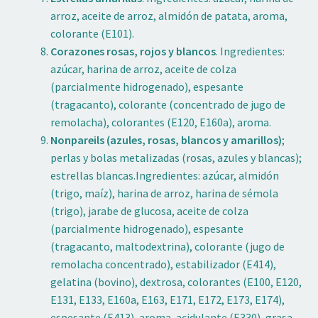
arroz, aceite de arroz, almidón de patata, aroma,
colorante (E101).
Corazones rosas, rojos y blancos
. Ingredientes:
azúcar, harina de arroz, aceite de colza
(parcialmente hidrogenado), espesante
(tragacanto), colorante (concentrado de jugo de
remolacha), colorantes (E120, E160a), aroma.
Nonpareils (azules, rosas, blancos y amarillos)
;
perlas y bolas metalizadas (rosas, azules y blancas);
estrellas blancas.Ingredientes: azúcar, almidón
(trigo, maíz), harina de arroz, harina de sémola
(trigo), jarabe de glucosa, aceite de colza
(parcialmente hidrogenado), espesante
(tragacanto, maltodextrina), colorante (jugo de
remolacha concentrado), estabilizador (E414),
gelatina (bovino), dextrosa, colorantes (E100, E120,
E131, E133, E160a, E163, E171, E172, E173, E174),
espesante (E413), aroma, acidulante (E330), grasa