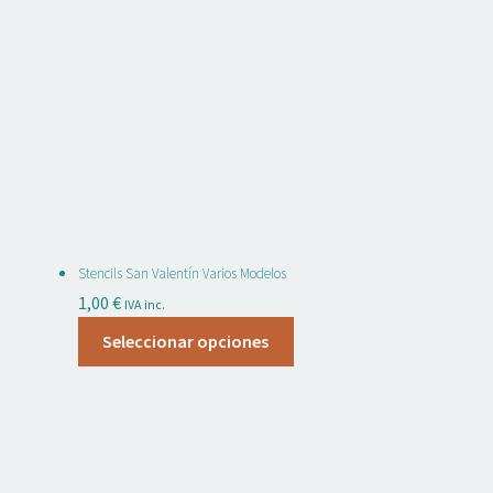
Stencils San Valentín Varios Modelos
1,00
€
IVA inc.
Este
Seleccionar opciones
producto
tiene
múltiples
variantes.
Las