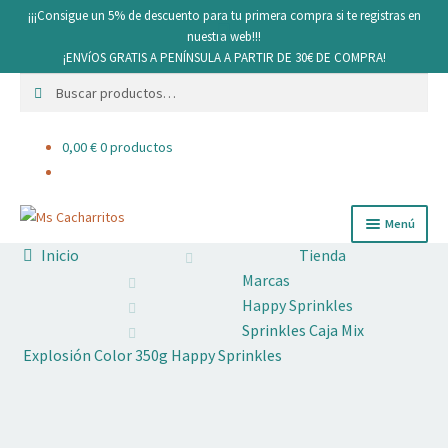
¡¡¡Consigue un 5% de descuento para tu primera compra si te registras en
nuestra web!!!
¡ENVíOS GRATIS A PENÍNSULA A PARTIR DE 30€ DE COMPRA!
Buscar
Buscar
por:
0,00
€
0 productos
Ir
Ir
Menú
a
al
Inicio
Tienda
la
contenido
Cacharritos y Utensilios
Marcas
navegación
Happy Sprinkles
Pan
Sprinkles Caja Mix
Explosión Color 350g Happy Sprinkles
Ingredientes
Decoración comestible