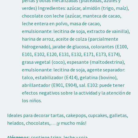
perlas y bolas metalizadas (plateadas, azules y
verdes) Ingredientes: azúcar, almidón (trigo, maíz),
chocolate con leche (azúcar, manteca de cacao,
leche entera en polvo, masa de cacao,
emulsionante: lecitina de soja, extracto de vainilla),
harina de arroz, aceite de colza (parcialmente
hidrogenado), jarabe de glucosa, colorantes (E100,
E101, E102, E120, E131, E132, E171, E173, E174),
grasa vegetal (coco), espesante (maltodextrina),
emulsionante: lecitina de soja, agente separador:
talco, estabilizador (E414), gelatina (bovino),
abrillantador (E901, E904), sal. E102: puede tener
efectos negativos sobre la actividad y la atención de
los niños.
Ideales para decorar tartas, cakepops, cupcakes, galletas,
helados, chocolates,… ¡y mucho más!
Alérgenos:
contiene trigo, leche y soja.