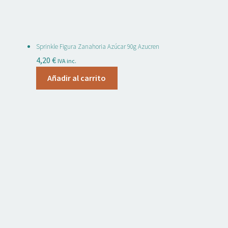
Sprinkle Figura Zanahoria Azúcar 90g Azucren
4,20
€
IVA inc.
Añadir al carrito