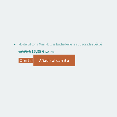
Molde Silicona Mini Mousse Buche Rellenas Cuadradas Lékué
El
El
23,95
€
15,95
€
IVA inc.
precio
precio
¡Oferta!
Añadir al carrito
original
actual
era:
es:
23,95 €.
15,95 €.