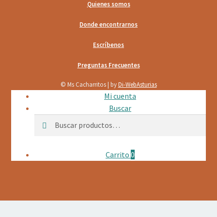
Quienes somos
Donde encontrarnos
Escríbenos
Preguntas Frecuentes
© Ms Cacharritos | by
Di-WebAsturias
Mi cuenta
Buscar
Buscar
Buscar
por:
Carrito
0