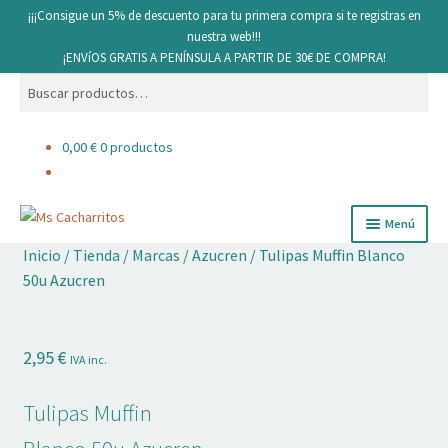
¡¡¡Consigue un 5% de descuento para tu primera compra si te registras en
nuestra web!!!
¡ENVíOS GRATIS A PENÍNSULA A PARTIR DE 30€ DE COMPRA!
Buscar
Buscar
por:
0,00
€
0 productos
Ir
Ir
Menú
a
al
Inicio
/
Tienda
/
Marcas
/
Azucren
/
Tulipas Muffin Blanco
la
contenido
Cacharritos y Utensilios
50u Azucren
navegación
Pan
2,95
€
IVA inc.
Ingredientes
Tulipas Muffin
Decoración comestible