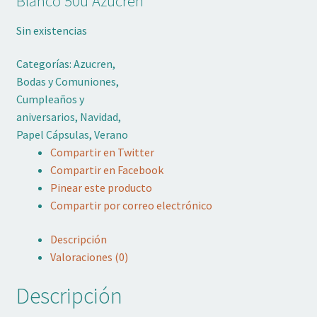
Blanco 50u Azucren
Adornos No Comestibles
Sin existencias
Kits
Categorías:
Azucren
,
Bodas y Comuniones
,
Textil
Cumpleaños y
aniversarios
,
Navidad
,
Temas
Papel Cápsulas
,
Verano
Compartir en Twitter
Marcas
Compartir en Facebook
Pinear este producto
OFERTAS
Compartir por correo electrónico
Mi cuenta
Descripción
Valoraciones (0)
Lista de deseos
Descripción
Blog de Repostería