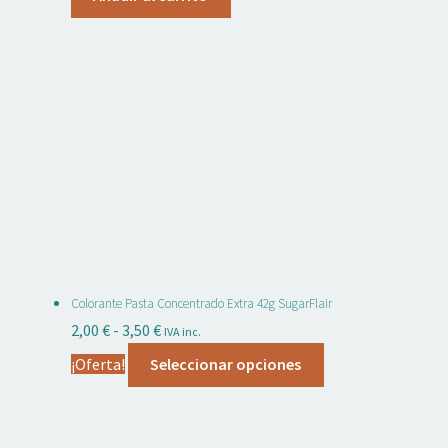
Colorante Pasta Concentrado Extra 42g SugarFlair
Rango
2,00
€
-
3,50
€
IVA inc.
de
Este
¡Oferta!
Seleccionar opciones
precios:
producto
desde
tiene
2,00 €
múltiples