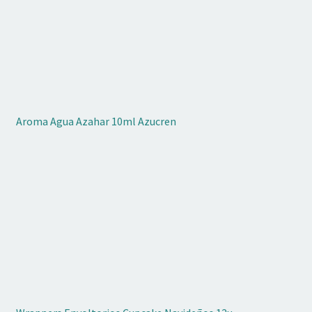
se
pueden
elegir
en
la
página
de
Aroma Agua Azahar 10ml Azucren
producto